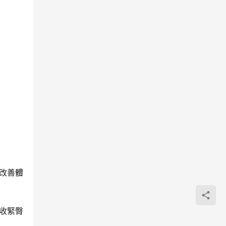
改善體
收緊臀