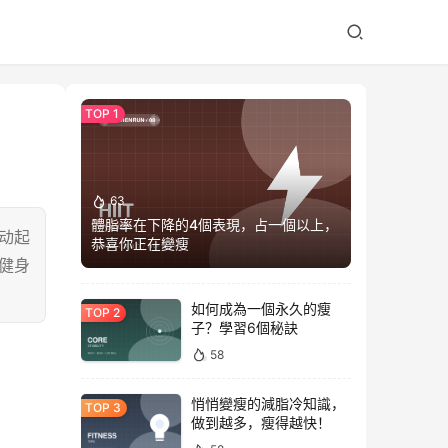
63
體脂率在下降的4個表現，占一個以上，
动起
恭喜你正在變瘦
健身
如何成為一個永久的瘦
子？學習6個秘訣
58
悄悄變瘦的減脂冷知識，
做到越多，瘦得越快！