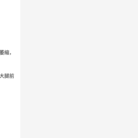
萎縮，
大腿前