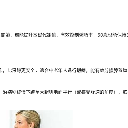
關節，還能提升基礎代謝值，有效控制體脂率，50歲也能保持3
作，比深蹲更安全，適合中老年人進行鍛鍊，能有效分擔膝蓋壓
，沿牆壁緩慢下蹲至大腿與地面平行（或感覺舒適的角度），膝
。