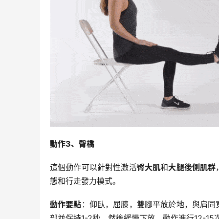
動作3、
臀橋
這個動作可以針對性激活
臀大肌
和
大腿後側肌群
態和行走發力模式。
動作要點
：仰臥，屈膝，雙腳平放於地，與肩同
部並保持1-2秒，然後緩慢下放。動作進行12-15