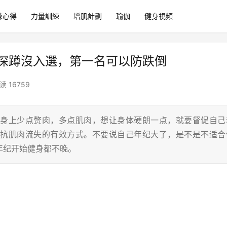
練心得
力量訓練
增肌計劃
瑜伽
健身視頻
，深蹲沒入選，第一名可以防跌倒
读 16759
身上少点赘肉，多点肌肉，想让身体硬朗一点，就要督促自己
抗肌肉流失的有效方式。不要说自己年纪大了，是不是不适合
年纪开始健身都不晚。