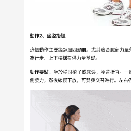
動作2、坐姿抬腿
這個動作主要鍛鍊
股四頭肌
，尤其適合腿部力量
為行走、上下樓梯提供力量基礎。
動作要點
：坐於穩固椅子或床邊，腰背挺直。一
側發力，然後緩慢下放，可雙腿交替進行。左右各