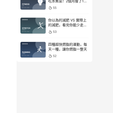
吃水煮菜！2個月瘦了15
斤，腰圍下降6cm
55
你以為的減肥 VS 實際上
的減肥，看完你能少走彎
路
53
四種超快燃脂的運動，每
天一種，讓你燃脂一整天
52