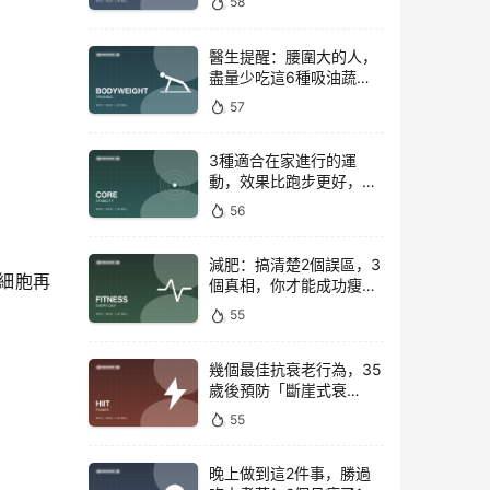
58
醫生提醒：腰圍大的人，
盡量少吃這6種吸油蔬
菜！
57
3種適合在家進行的運
動，效果比跑步更好，是
公認的脂肪殺手！
56
減肥：搞清楚2個誤區，3
細胞
再
個真相，你才能成功瘦下
來！
55
幾個最佳抗衰老行為，35
歲後預防「斷崖式衰
老」！
55
晚上做到這2件事，勝過