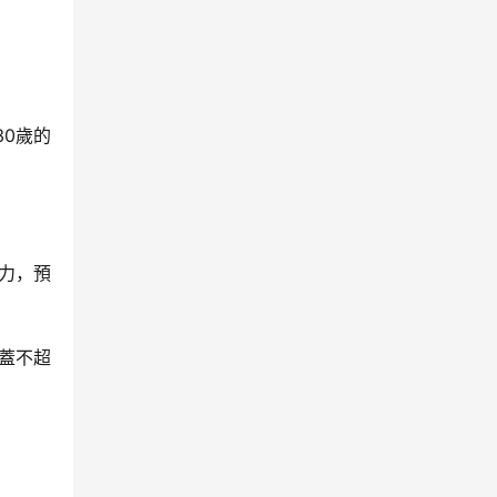
0歲的
力，預
蓋不超