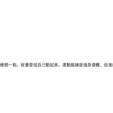
體硬朗一點，就要督促自己動起來。運動鍛鍊是強身健體、促進