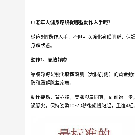
中老年人健身應該從哪些動作入手呢？
從這6個動作入手，不但可以強化身體肌群，保護
身體狀態。
動作1、靠牆靜蹲
靠牆靜蹲是強化
股四頭肌
（大腿前側）的黃金動
防和緩解膝蓋疼痛。
動作要點
：背靠牆，雙腳與肩同寬，向前邁一步
過腳尖。保持姿勢10-20秒後緩慢站起，重復4組