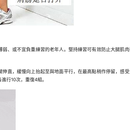
薄弱、或不宜負重練習的老年人。堅持練習可有效防止大腿肌肉
腿伸直，緩慢向上抬起至與地面平行，在最高點稍作停留，感受
進行10次，重復4組。