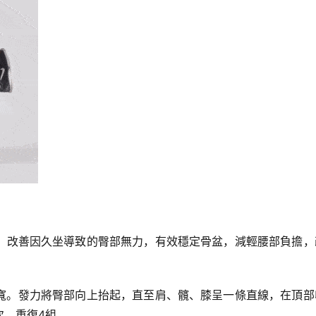
，改善因久坐導致的臀部無力，有效穩定骨盆，減輕腰部負擔，
寬。發力將臀部向上抬起，直至肩、髖、膝呈一條直線，在頂部
次，重復4組。