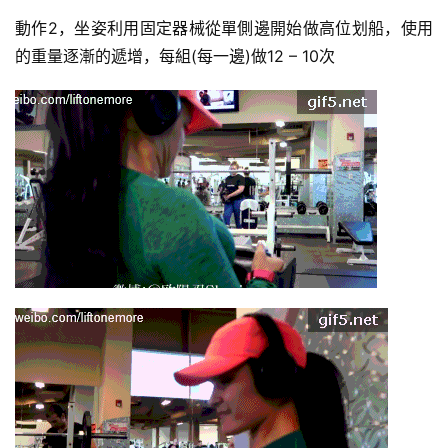
身
視
動作2，坐姿利用固定器械從單側邊開始做高位划船，使用
頻
的重量逐漸的遞增，每組(每一邊)做12 – 10次