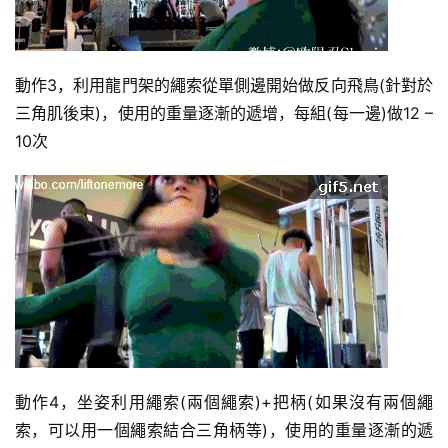
動作3，利用龍門架的繩索從單側邊開始做反向飛鳥(針對於
三角肌後束)，使用的重量逐漸的遞增，每組(每一邊)做12 –
10次
動作4，坐姿利用繩索(兩個繩索)+把柄(如果沒有兩個繩
索，可以用一個繩索結合三角柄等)，使用的重量逐漸的遞