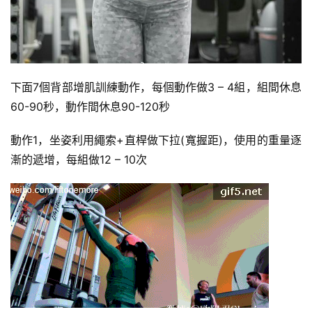
心
得
力
量
下面7個背部增肌訓練動作，每個動作做3 – 4組，組間休息
訓
60-90秒，動作間休息90-120秒
練
動作1，坐姿利用繩索+直桿做下拉(寬握距)，使用的重量逐
增
漸的遞增，每組做12 – 10次
肌
計
劃
瑜
伽
健