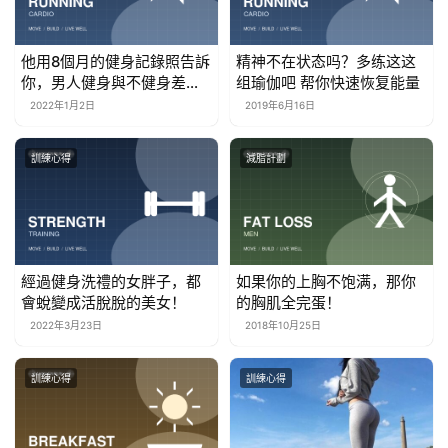
他用8個月的健身記錄照告訴
精神不在状态吗？多练这这
你，男人健身與不健身差距
组瑜伽吧 帮你快速恢复能量
到底有多大
2022年1月2日
2019年6月16日
訓練心得
減脂計劃
經過健身洗禮的女胖子，都
如果你的上胸不饱满，那你
會蛻變成活脫脫的美女！
的胸肌全完蛋！
2022年3月23日
2018年10月25日
訓練心得
訓練心得