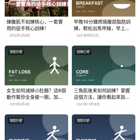
練腹肌不如練核心，一套實
早晚10分鍾燃燒腹部脂肪訓
用的徒手核心訓練！
練，輕松出馬甲線，早上精
神晚上睡得香
2022年2月8日
2021年9月22日
減脂計劃
訓練心得
女生如何減掉小肚腩？這6個
三角肌後束如何訓練？掌握
動作幫你全身瘦一圈，加快
這個方法，讓你看起來挺拔
燃脂減脂
有力量
2021年5月4日
2021年11月16日
減脂計劃
減脂計劃