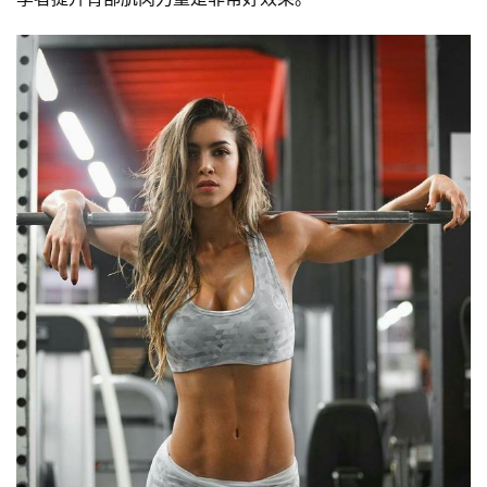
減
脂
計
劃
有
氧
運
動
訓
練