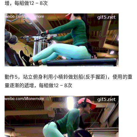
增，每組做12 – 8次
動作5，站立俯身利用小槓鈴做划船(反手握距)，使用的重
量逐漸的遞增，每組做12 – 8次