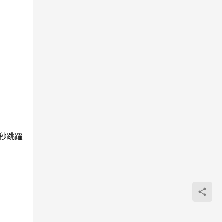
0秒跳躍
。