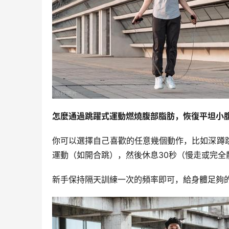
怎麼通過跳躍式運動燃燒腹部脂肪，恢復平坦小
你可以選擇自己喜歡的任意幾個動作，比如深蹲
運動（如開合跳），然後休息30秒（慢走或完全靜止
新手保持隔天訓練一次的頻率即可，給身體足夠