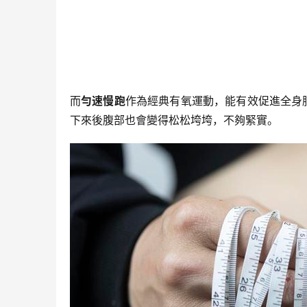
而
勻速慢跑
作為經典有氧運動，能有效促進全身
下來後腹部也會變得松松垮垮，不夠緊實。