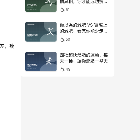
個真相，你才能成功瘦下
來！
51
你以為的減肥 VS 實際上
的減肥，看完你能少走彎
路
50
差，瘦
四種超快燃脂的運動，每
天一種，讓你燃脂一整天
49