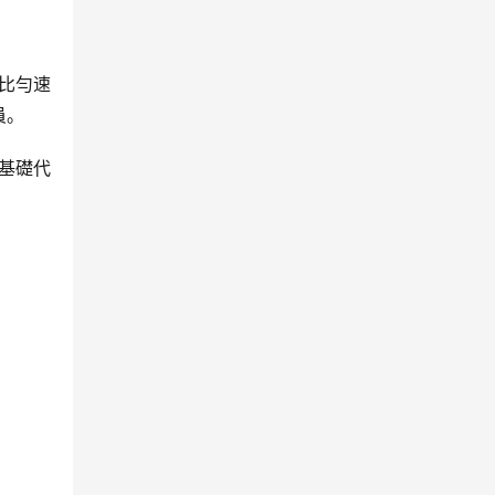
果比勻速
員。
基礎代