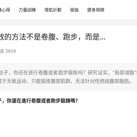
練心得
力量訓練
增肌計劃
瑜伽
健身視頻
效的方法不是卷腹、跑步，而是…
读 3808
肚子，你还在进行卷腹或者跑步锻炼吗？研究证实，“局部减脂”
属于无氧运动，只能锻炼腹部肌群，无法针对性燃烧腹部脂肪。
子，你還在進行卷腹或者跑步鍛鍊嗎？