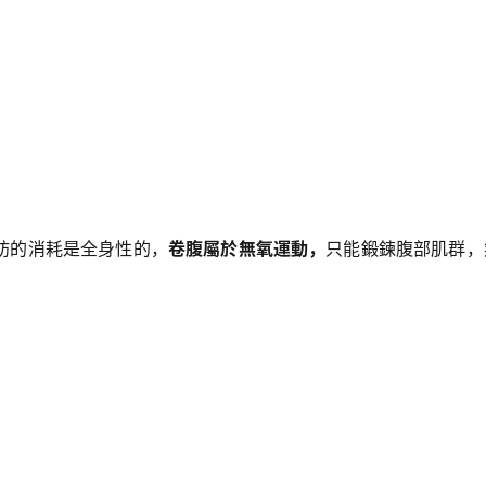
肪的消耗是全身性的，
卷腹屬於無氧運動，
只能鍛鍊腹部肌群，