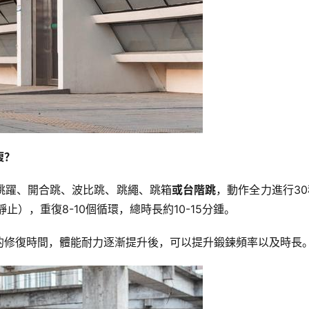
腹？
跳躍、開合跳、波比跳、跳繩、跳箱
或台階跳
，動作全力進行3
），重復8-10個循環，總時長約10-15分鍾。
的修復時間，體能耐力逐漸提升後，可以提升鍛鍊頻率以及時長