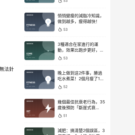
53
悄悄變瘦的減脂冷知識，
做到越多，瘦得越快！
53
3種適合在家進行的運
動，效果比跑步更好，是
公認的脂肪殺手！
53
無法針
晚上做到這2件事，勝過
吃水煮菜！2個月瘦了15
斤，腰圍下降6cm
52
幾個最佳抗衰老行為，35
歲後預防「斷崖式衰
老」！
51
減肥：搞清楚2個誤區，3