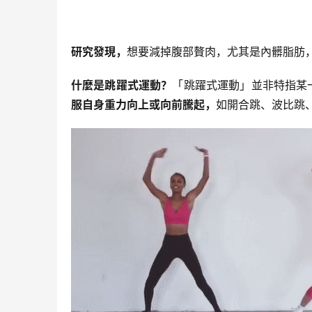
研究發現，
想要減掉腹部贅肉，尤其是內髒脂肪
什麼是跳躍式運動？
「跳躍式運動」並非特指某
服自身重力向上或向前騰起，
如開合跳、波比跳