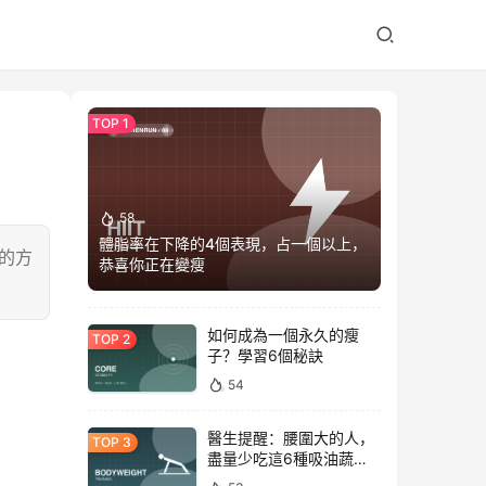
58
體脂率在下降的4個表現，占一個以上，
的方
恭喜你正在變瘦
如何成為一個永久的瘦
子？學習6個秘訣
54
醫生提醒：腰圍大的人，
盡量少吃這6種吸油蔬
菜！