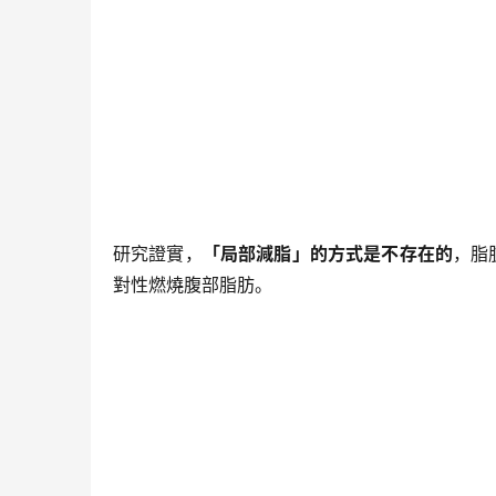
研究證實，
「局部減脂」的方式是不存在的
，脂
對性燃燒腹部脂肪。