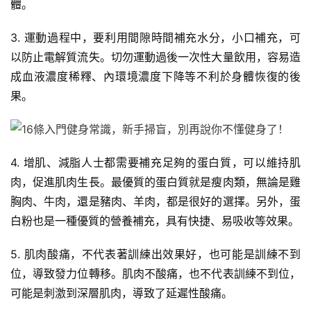
體。
3. 運動過程中，要利用間隙時間補充水分，小口補充，可
以防止電解質流失。切勿運動過後一次性大量飲用，容易造
成血液濃度稀釋、內環境濃度下降等不利於身體恢復的後
減
果。
脂
計
劃
4. 增肌、減脂人士都需要補充足夠的蛋白質，可以維持肌
有
肉，促進肌肉生長。最優質的蛋白質就是瘦肉類，無論是雞
氧
胸肉、牛肉，還是豬肉、羊肉，都是很好的選擇。另外，蛋
運
動
白粉也是一種優質的營養補充，具有快捷、易吸收等效果。
5. 肌肉酸痛，不代表著訓練出效果好，也可能是訓練不到
訓
位，導致發力位轉移。肌肉不酸痛，也不代表訓練不到位，
練
心
可能是刺激到深層肌肉，導致了延遲性酸痛。
得