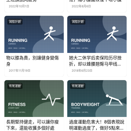
2022年10月1日
2022年8月6日
減脂計劃
減脂計劃
物以膝為貴，別讓健身變傷
她大二休学后卖保险历尽挫
身
折，却以蜂腰翘臀马甲线走
上人生巅峰
2017年11月19日
2018年6月23日
有氧運動
有氧運動
長期堅持健走，可以讓你瘦
過度運動危害大！8個表現說
下來，還能收獲多個好處
明運動過度了，做好5點來應