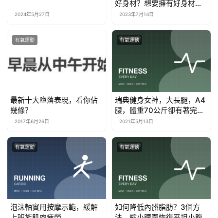
好身材？想要擁有好身材，
又該如何做？
2024年5月27日
2023年7月14日
有氧運動
有氧運動
最新十大墮落表現，看你佔
瑞典健身女神，大長腿，A4
幾條？
腰，體重70公斤卻有著完美
的身材
2017年6月26日
2021年5月13日
有氧運動
有氧運動
泡沫軸實用按摩示範，緩解
如何降低內髒脂肪？3個方
上班族肌肉疲勞
法，縮小腰圍恢復平坦小腹