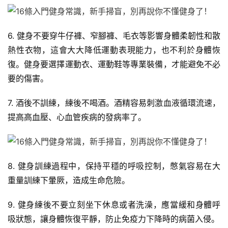
力
6. 健身不要穿牛仔褲、窄腳褲、毛衣等影響身體柔韌性和散
量
熱性衣物，這會大大降低運動表現能力，也不利於身體恢
訓
練
復。健身要選擇運動衣、運動鞋等專業裝備，才能避免不必
要的傷害。
增
7. 酒後不訓練，練後不喝酒。酒精容易刺激血液循環流速，
肌
計
提高高血壓、心血管疾病的發病率了。
劃
瑜
8. 健身訓練過程中，保持平穩的呼吸控制，憋氣容易在大
伽
重量訓練下暈厥，造成生命危險。
健
9. 健身練後不要立刻坐下休息或者洗澡，應當緩和身體呼
身
吸狀態，讓身體恢復平靜，防止免疫力下降時的病菌入侵。
視