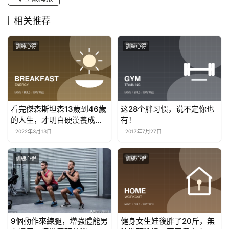
相关推荐
訓練心得
訓練心得
看完傑森斯坦森13歲到46歲
这28个胖习惯，说不定你也
的人生，才明白硬漢養成有
有！
多不容易！
2022年3月13日
2017年7月27日
訓練心得
訓練心得
9個動作來練腿，增強體能男
健身女生娃後胖了20斤，無