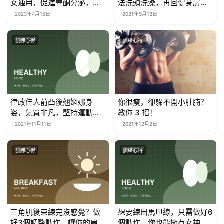
女通用，促進睪酮分泌，塑
法洗頭洗澡，再回健身房後
造完美腿型
累的直哭！
2023年4月15日
2021年9月13日
訓練心得
訓練心得
律政佳人前凸後翹婀娜身
你很瘦，卻躲不開小肚腩？
姿，氣質非凡，堅持運動是
教你 3 招！
關鍵
2021年11月11日
2021年12月2日
訓練心得
訓練心得
三角肌後束練完沒感覺？做
想要練出馬甲線，只需做好6
好3個調整動作，讓你的肩部
個動作，你也能擁有女神袁