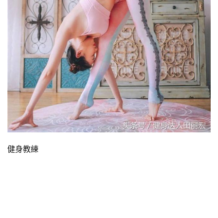
減
脂
計
劃
有
氧
運
動
訓
練
健身教練
心
得
力
量
訓