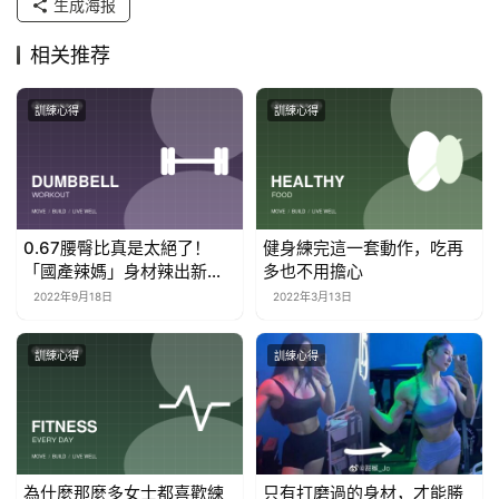
生成海报
相关推荐
訓練心得
訓練心得
0.67腰臀比真是太絕了！
健身練完這一套動作，吃再
「國產辣媽」身材辣出新高
多也不用擔心
度。
2022年9月18日
2022年3月13日
訓練心得
訓練心得
為什麼那麼多女士都喜歡練
只有打磨過的身材，才能勝