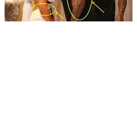
減
脂
計
劃
有
氧
運
動