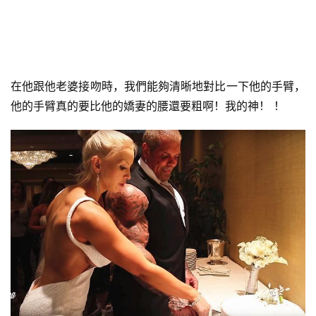
訓
練
心
得
在他跟他老婆接吻時，我們能夠清晰地對比一下他的手臂，
他的手臂真的要比他的嬌妻的腰還要粗啊！我的神！ ！
力
量
訓
練
增
肌
計
劃
瑜
伽