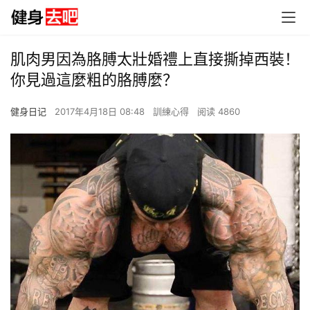
肌肉男因為胳膊太壯婚禮上直接撕掉西裝！
你見過這麼粗的胳膊麼？
健身日记
2017年4月18日 08:48
訓練心得
阅读 4860