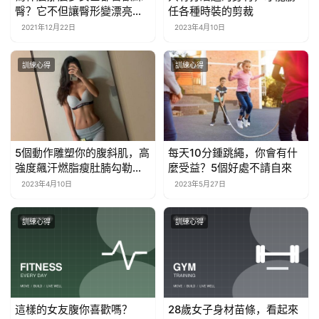
臀？它不但讓臀形變漂亮，
任各種時裝的剪裁
還有利於健康
2021年12月22日
2023年4月10日
訓練心得
訓練心得
5個動作雕塑你的腹斜肌，高
每天10分鍾跳繩，你會有什
強度飆汗燃脂瘦肚腩勾勒纖
麼受益？5個好處不請自來
細小蠻腰
2023年4月10日
2023年5月27日
訓練心得
訓練心得
這樣的女友腹你喜歡嗎？
28歲女子身材苗條，看起來