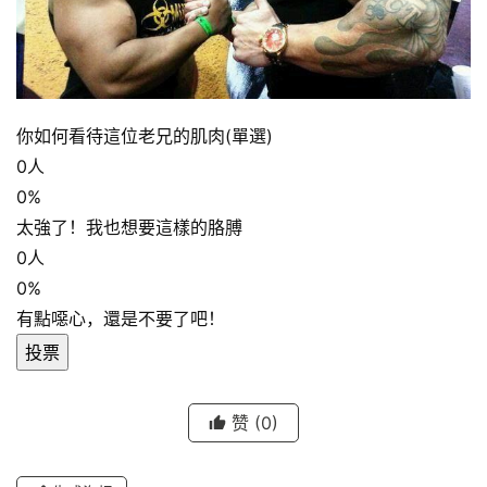
你如何看待這位老兄的肌肉(單選)
0
人
0%
太強了！我也想要這樣的胳膊
0
人
0%
有點噁心，還是不要了吧！
投票
赞
(0)