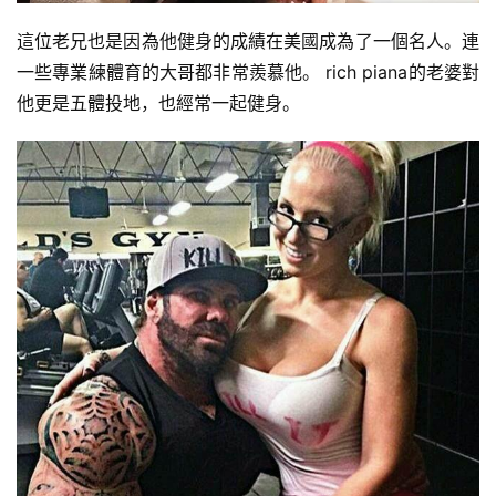
這位老兄也是因為他健身的成績在美國成為了一個名人。連
健
一些專業練體育的大哥都非常羨慕他。 rich piana的老婆對
身
他更是五體投地，也經常一起健身。
視
頻