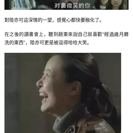
對陸亦可這深情的一望，感覺心都快要融化了。
在之後的讀書會上，聽到趙東來說自己就喜歡“經過歲月磨
洗的東西”，陸亦可更是被逗得哈哈大笑。
減
脂
計
劃
有
氧
運
動