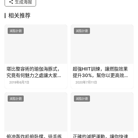
生成海报
相关推荐
減脂計劃
減脂計劃
堪比整容術的瑜伽海豚式，
超強HIIT訓練，讓燃脂效果
究竟有何魅力之處讓大家如
提升30%，幫你以更高效的
此吹捧？
方式瘦下來
2019年6月7日
2020年7月11日
減脂計劃
減脂計劃
俯冲轰炸机俯卧撑，徒手练
正確的減肥運動，讓你快速