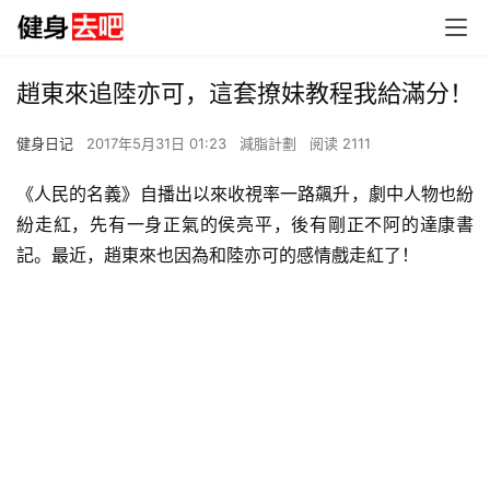
趙東來追陸亦可，這套撩妹教程我給滿分！
健身日记
2017年5月31日 01:23
減脂計劃
阅读 2111
《人民的名義》自播出以來收視率一路飆升，劇中人物也紛
紛走紅，先有一身正氣的侯亮平，後有剛正不阿的達康書
記。最近，趙東來也因為和陸亦可的感情戲走紅了！