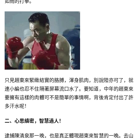
如雨的打拳。
只見趙東來緊緻結實的胳膊，渾身肌肉，別說陸亦可了，就
連小編也忍不住隔著屏幕流口水了。要知道，中年的趙東來
要擁有這樣的肉體可不是簡單的事情啊，背後肯定付出了許
多汗水呢！
二、心思縝密，智慧過人！
逮捕陳清泉那一晚，也是真正體現趙東來智慧的一晚。去山