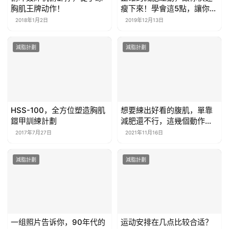
胸肌王牌动作！
瘦下來！學會這5點，讓你加
速燃脂
2018年1月2日
2019年12月13日
減脂計劃
減脂計劃
HSS-100，全方位塑造胸肌
想要練出好看的腹肌，單靠
鎧甲訓練計劃
減肥還不行，這幾個動作幫
你虐出鯊魚線
2017年7月27日
2021年11月16日
減脂計劃
減脂計劃
一组照片告诉你，90年代的
运动安排在几点比较合适？