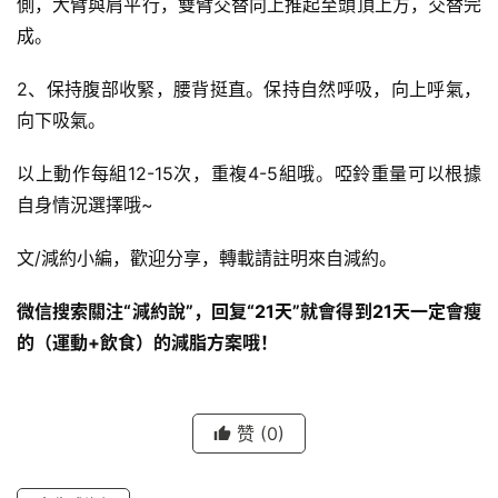
側，大臂與肩平行，雙臂交替向上推起至頭頂上方，交替完
成。
2、保持腹部收緊，腰背挺直。保持自然呼吸，向上呼氣，
向下吸氣。
以上動作每組12-15次，重複4-5組哦。啞鈴重量可以根據
自身情況選擇哦~
文/減約小編，歡迎分享，轉載請註明來自減約。
微信搜索關注“減約說”，回复“21天”就會得到21天一定會瘦
的（運動+飲食）的減脂方案哦！
赞
(0)