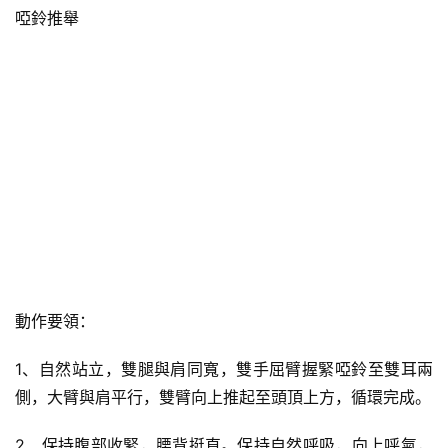
啞鈴推舉
動作要領：
1、自然站立，雙腿與肩同寬，雙手屈臂握緊啞鈴至雙耳兩
側，大臂與肩平行，雙臂向上推起至頭頂上方，循環完成。
2、保持腹部收緊，腰背挺直。保持自然呼吸，向上呼氣，