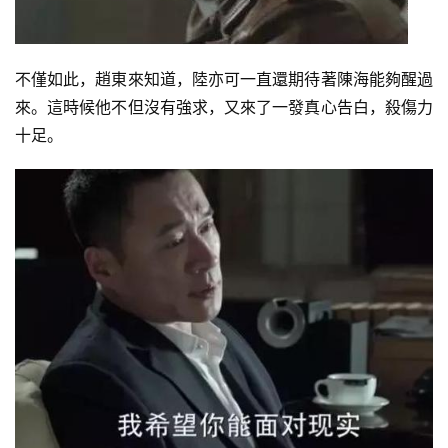
訓
練
不僅如此，趙東來知道，陸亦可一直還期待著陳海能夠醒過
心
來。這時候他不但沒有強求，又來了一發真心告白，殺傷力
得
十足。
力
量
訓
練
增
肌
計
劃
瑜