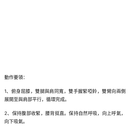
動作要領：
1、俯身屈膝，雙腿與肩同寬，雙手握緊啞鈴，雙臂向兩側
展開至與肩部平行，循環完成。
2、保持腹部收緊，腰背挺直。保持自然呼吸，向上呼氣，
向下吸氣。