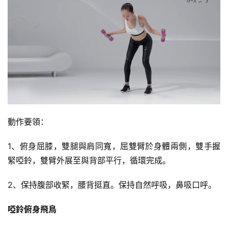
動作要領：
1、俯身屈膝，雙腿與肩同寬，屈雙臂於身體兩側，雙手握
緊啞鈴，雙臂外展至與背部平行，循環完成。
2、保持腹部收緊，腰背挺直。保持自然呼吸，鼻吸口呼。
啞鈴俯身飛鳥