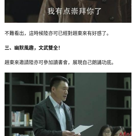
不難看出，這時候陸亦可已經對趙東來有好感了。
三、幽默風趣，文武雙全！
趙東來邀請陸亦可參加讀書會，展現自己朗誦功底。