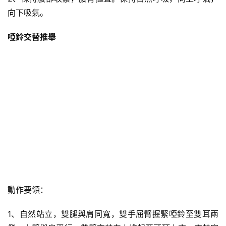
向下吸氣。
啞鈴交替推舉
動作要領：
1、自然站立，雙腿與肩同寬，雙手屈臂握緊啞鈴至雙耳兩