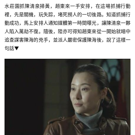
水莊園抓陳清泉掃黃，趙東來一手安排，在這場抓捕行動
裡，先是關機，玩失踪，堵死撈人的一切後路。知道抓捕行
動成功，馬上安排人通知媒體第一時間曝光，讓陳清泉一夥
人陷入萬劫不復。隨後，陸亦可得知趙東來從一開始就暗中
追查謀害陳海的兇手，並派人嚴密保護陳海後，說了這樣一
句話▼