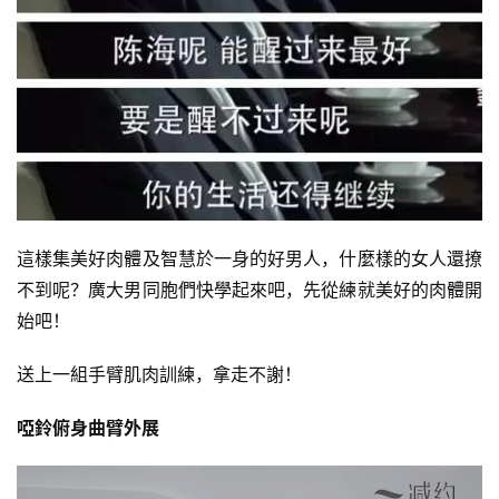
伽
健
身
視
頻
這樣集美好肉體及智慧於一身的好男人，什麼樣的女人還撩
不到呢？廣大男同胞們快學起來吧，先從練就美好的肉體開
始吧！
送上一組手臂肌肉訓練，拿走不謝！
啞鈴俯身曲臂外展