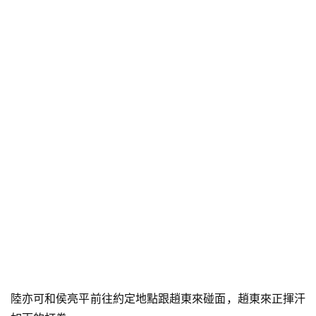
陸亦可和侯亮平前往約定地點跟趙東來碰面，趙東來正揮汗