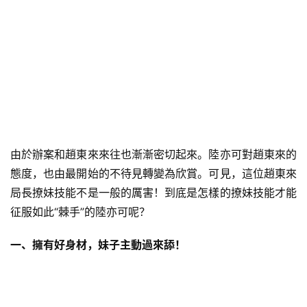
由於辦案和趙東來來往也漸漸密切起來。陸亦可對趙東來的
態度，也由最開始的不待見轉變為欣賞。可見，這位趙東來
局長撩妹技能不是一般的厲害！到底是怎樣的撩妹技能才能
征服如此“棘手”的陸亦可呢？
一、擁有好身材，妹子主動過來舔！