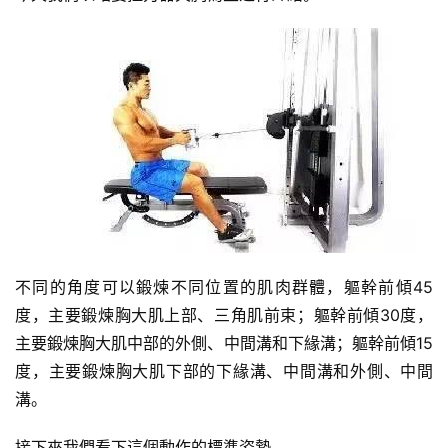
量
訓
練
增
肌
計
劃
瑜
伽
不同的角度可以鍛煉不同位置的肌肉群體，軀幹前傾45
健
度，主要鍛煉胸大肌上部、三角肌前束；軀幹前傾30度，
身
主要鍛煉胸大肌中部的外側、中間溝和下緣溝；軀幹前傾15
視
度，主要鍛煉胸大肌下部的下緣溝、中間溝和外側、中間
頻
溝。
接下來我們看下這個動作的標準姿勢。