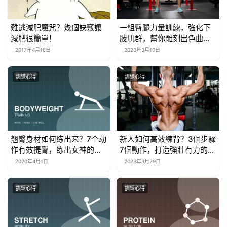
難逃減肥魔咒？幾個訣竅讓
一組臀腿力量訓練，強化下
減肥很簡單！
肢肌群，幫你雕刻出色曲
線！
2017年4月18日
2023年3月10日
訓練心得
訓練心得
翘臀身材如何练出来？7个动
新人如何高效練背？3個步驟
作有效提臀，练出女神的饱
7個動作，打造強壯有力的背
满翘臀！
部肌肉
2020年4月1日
2023年3月29日
訓練心得
訓練心得