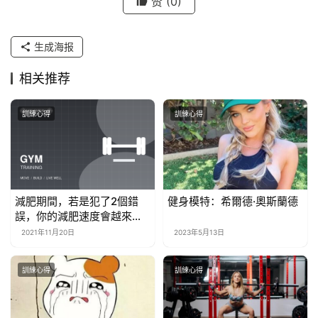
赞
(0)
生成海报
相关推荐
訓練心得
訓練心得
減肥期間，若是犯了2個錯
健身模特：希爾德·奧斯蘭德
誤，你的減肥速度會越來越
慢！
2021年11月20日
2023年5月13日
訓練心得
訓練心得