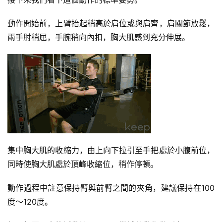
動作開始前，上臂抬起稍高於肩位或與肩齊，肩關節放鬆，
兩手肘稍屈，手腕稍向內扣，胸大肌感到充分伸展。
集中胸大肌的收縮力，由上向下拉引至手把處於小腹前位，
同時使胸大肌處於頂峰收縮位，稍作停頓。
動作過程中註意保持臂與前臂之間的夾角，建議保持在100
度～120度。