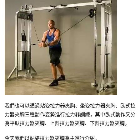
減
脂
計
劃
有
氧
運
動
訓
練
我們也可以通過站姿拉力器夾胸、坐姿拉力器夾胸、臥式拉
心
力器夾胸三種動作姿勢進行拉力器訓練，其中臥式動作又分
得
為平臥拉力器夾胸、上斜拉力器夾胸、下斜拉力器夾胸。
力
今天我們以站姿拉力器夾胸為主進行介紹。