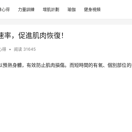
練心得
力量訓練
增肌計劃
瑜伽
健身視頻
速率，促進肌肉恢復！
心得
•
阅读 31645
以預熱身體，有效防止肌肉損傷。而短時間的有氧、個別部位的