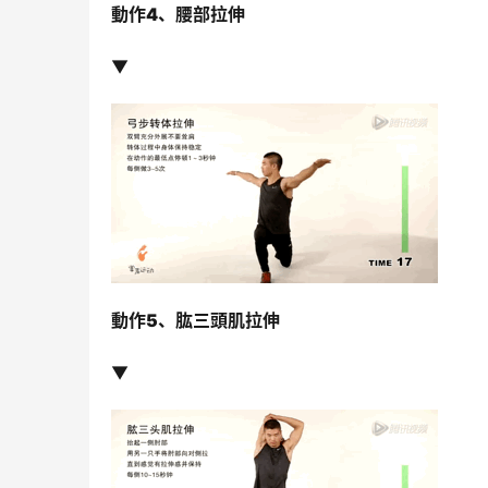
動作4、
腰部拉伸
▼
動作5、
肱三頭肌拉伸
▼