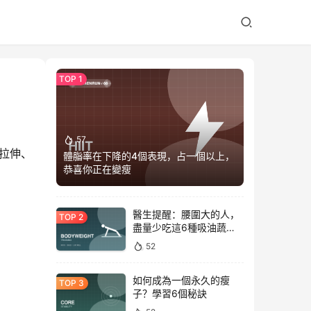
57
拉伸、
體脂率在下降的4個表現，占一個以上，
恭喜你正在變瘦
醫生提醒：腰圍大的人，
盡量少吃這6種吸油蔬
菜！
52
如何成為一個永久的瘦
子？學習6個秘訣