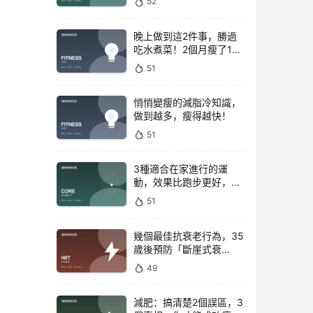
52
晚上做到這2件事，勝過
吃水煮菜！2個月瘦了15
斤，腰圍下降6cm
51
悄悄變瘦的減脂冷知識，
做到越多，瘦得越快！
51
3種適合在家進行的運
動，效果比跑步更好，是
公認的脂肪殺手！
51
幾個最佳抗衰老行為，35
歲後預防「斷崖式衰
老」！
49
減肥：搞清楚2個誤區，3