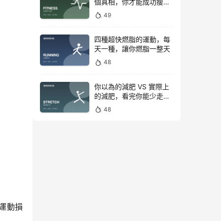
個真相，你才能成功瘦下
來！
49
四種超快燃脂的運動，每
天一種，讓你燃脂一整天
48
你以為的減肥 VS 實際上
的減肥，看完你能少走彎
路
48
運動損