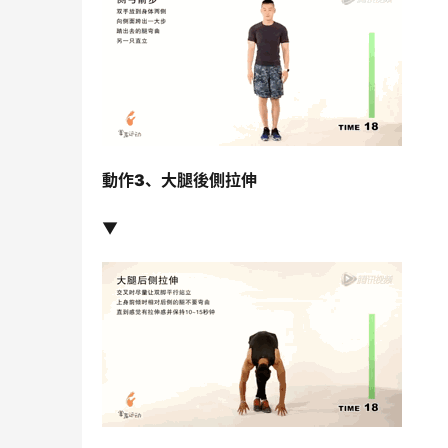
動作3、
大腿後側拉伸
▼