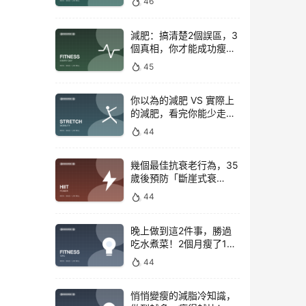
46
減肥：搞清楚2個誤區，3
個真相，你才能成功瘦下
來！
45
你以為的減肥 VS 實際上
的減肥，看完你能少走彎
路
44
幾個最佳抗衰老行為，35
歲後預防「斷崖式衰
老」！
44
晚上做到這2件事，勝過
吃水煮菜！2個月瘦了15
斤，腰圍下降6cm
44
悄悄變瘦的減脂冷知識，