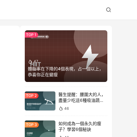
47
體脂率在下降的4個表現，占一個以上，
恭喜你正在變瘦
醫生提醒：腰圍大的人，
盡量少吃這6種吸油蔬
菜！
46
如何成為一個永久的瘦
子？學習6個秘訣