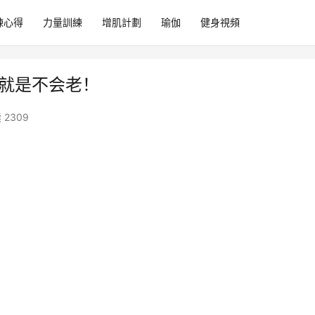
練心得
力量訓練
增肌計劃
瑜伽
健身視頻
身就是不会老！
 2309