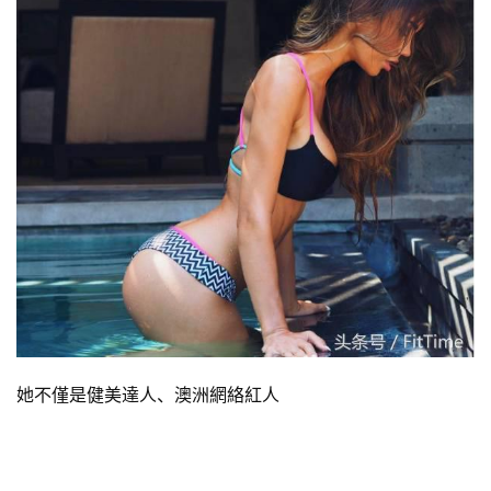
她不僅是健美達人、澳洲網絡紅人