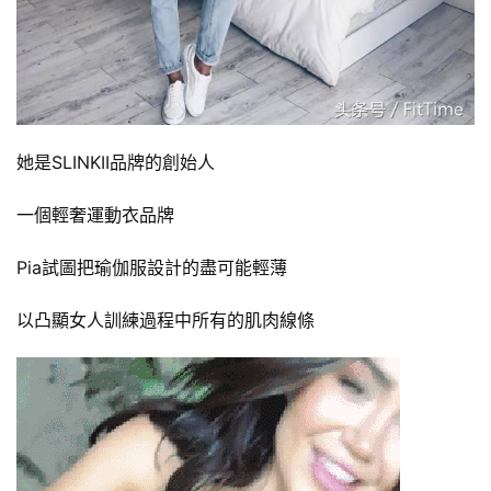
她是SLINKII品牌的創始人
一個輕奢運動衣品牌
Pia試圖把瑜伽服設計的盡可能輕薄
以凸顯女人訓練過程中所有的肌肉線條