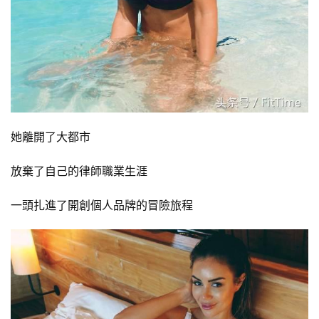
她離開了大都市
放棄了自己的律師職業生涯
一頭扎進了開創個人品牌的冒險旅程