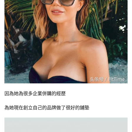
減
脂
計
劃
有
氧
運
動
訓
因為她為很多企業併購的經歷
練
心
為她現在創立自己的品牌做了很好的鋪墊
得
力