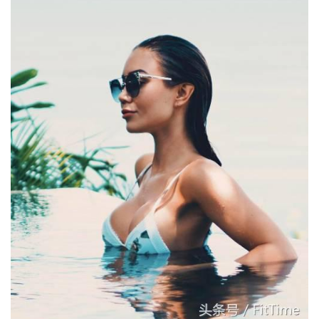
量
訓
練
增
肌
計
劃
瑜
伽
健
身
視
頻