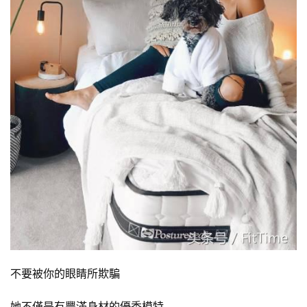
不要被你的眼睛所欺騙
她不僅是有豐滿身材的優秀模特