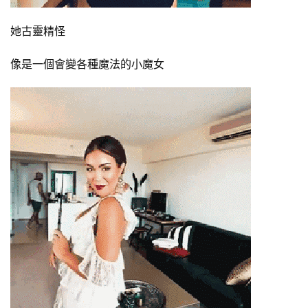
她古靈精怪
像是一個會變各種魔法的小魔女