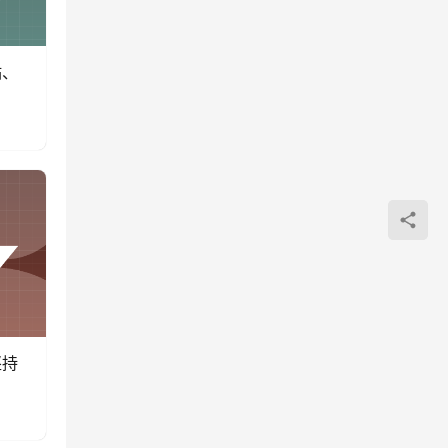
點、
堅持