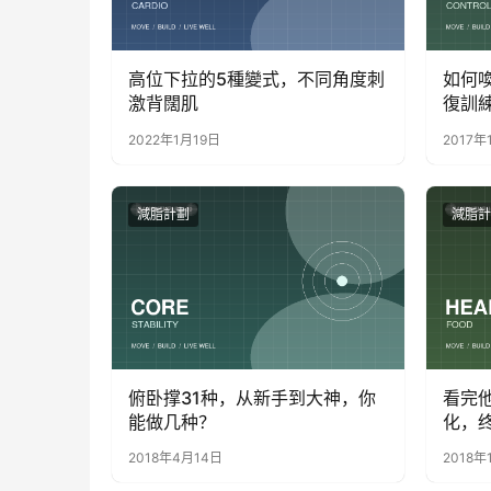
高位下拉的5種變式，不同角度刺
如何喚
激背闊肌
復訓
2022年1月19日
2017年
減脂計劃
減脂計
俯卧撑31种，从新手到大神，你
看完他
能做几种？
化，
他！
2018年4月14日
2018年