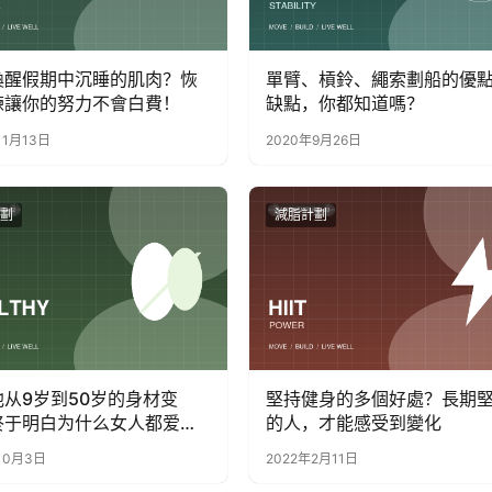
醒假期中沉睡​​的肌肉？恢
單臂、槓鈴、繩索劃船的優
練讓你的努力不會白費！
缺點，你都知道嗎？
11月13日
2020年9月26日
劃
減脂計劃
从9岁到50岁的身材变
堅持健身的多個好處？長期
终于明白为什么女人都爱
的人，才能感受到變化
10月3日
2022年2月11日