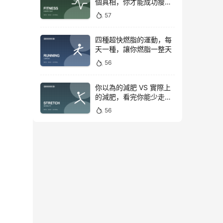
個真相，你才能成功瘦下
來！
57
四種超快燃脂的運動，每
天一種，讓你燃脂一整天
56
你以為的減肥 VS 實際上
的減肥，看完你能少走彎
路
56