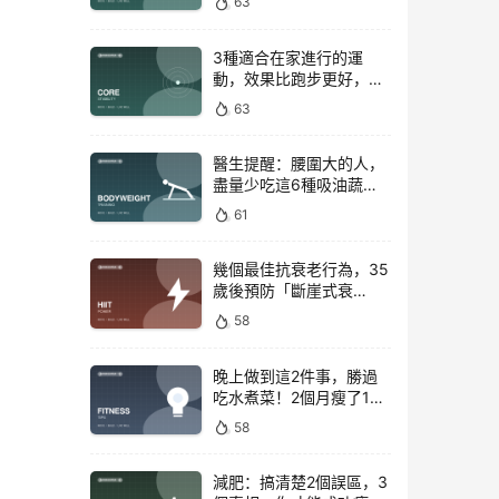
63
3種適合在家進行的運
動，效果比跑步更好，是
公認的脂肪殺手！
63
醫生提醒：腰圍大的人，
盡量少吃這6種吸油蔬
菜！
61
幾個最佳抗衰老行為，35
歲後預防「斷崖式衰
老」！
58
晚上做到這2件事，勝過
吃水煮菜！2個月瘦了15
斤，腰圍下降6cm
58
減肥：搞清楚2個誤區，3