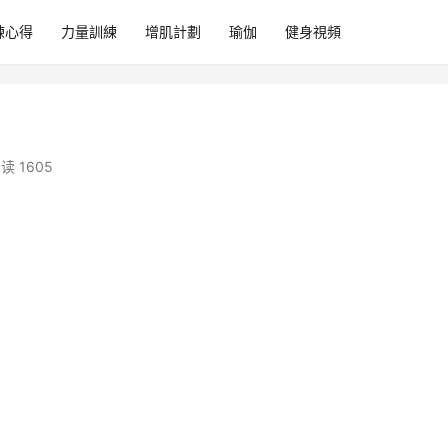
練心得
力量訓練
增肌計劃
瑜伽
健身視頻
读 1605