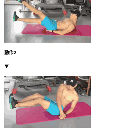
動作2
減
▼
脂
計
劃
有
氧
運
動