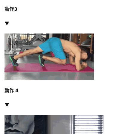
動作3
訓
練
▼
心
得
力
量
訓
練
增
動作 4
肌
計
▼
劃
瑜
伽