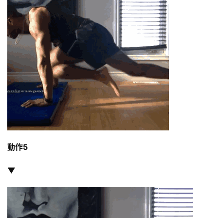
健
身
視
頻
動作5
▼