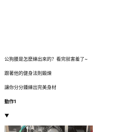
公狗腰是怎麽練出來的？看完就害羞了~
跟著他的健身法則鍛煉
讓你分分鍾練出完美身材
動作1
▼