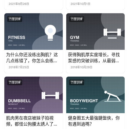
依然很輕松
2021年9月26日
2021年10月1日
力量訓練
力量訓練
为什么你还没练出胸肌？这
获得胸肌厚实度增长，寻找
几点练错了，你怎么会练出
泵感的突破训练，从最弱处
胸肌？
练起！
2018年7月25日
2018年10月29日
力量訓練
力量訓練
肌肉男在夜店被妹子拍視
健身圈五大最強鍵盤俠，你
頻，都怪公狗腰太誘人了…
有遇到過嗎？