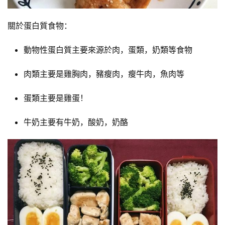
減
脂
關於蛋白質食物：
計
劃
動物性蛋白質主要來源於肉，蛋類，奶類等食物
肉類主要是雞胸肉，豬瘦肉，瘦牛肉，魚肉等
有
氧
蛋類主要是雞蛋！
運
動
牛奶主要有牛奶，酸奶，奶酪
訓
練
心
得
力
量