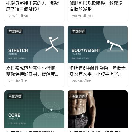
把健身堅持下來的人，都經
減肥可以吃欺騙餐，解饞還
歷了這三個階段！
有助於減脂！
2017年8月24日
2017年5月31日
有氧運動
有氧運動
夏日養成這些養生小習慣，
多吃這6種鹼性食物，降低全
幫你保持好身材，緩解疲勞
身炎症水平，小腹平坦了，
增強抵抗力
人也瘦了
2021年7月1日
2025年7月9日
有氧運動
有氧運動