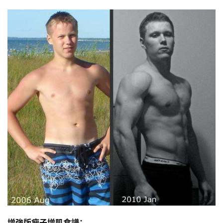
增強版瘦子增肌食譜：