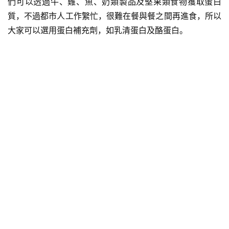
們可以透過牛、雞、魚、奶類製品及堅果類食物獲取蛋白
質，不過都市人工作䌓忙，很難在餐與餐之間再進食，所以
大家可以選用蛋白補充劑，如乳清蛋白及酪蛋白。