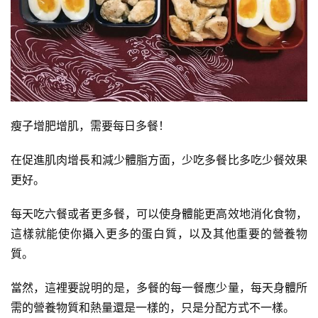
訓
練
增
肌
計
劃
瘦子增肥增肌，需要每日多餐！
瑜
在促進肌肉增長和減少體脂方面，少吃多餐比多吃少餐效果
伽
更好。
健
每天吃六餐或者更多餐，可以使身體能更高效地消化食物，
身
這樣就能使你攝入更多的蛋白質，以及其他重要的營養物
視
質。
頻
當然，這裡要說明的是，多餐的每一餐應少量，每天身體所
需的營養物質和熱量還是一樣的，只是分配方式不一樣。