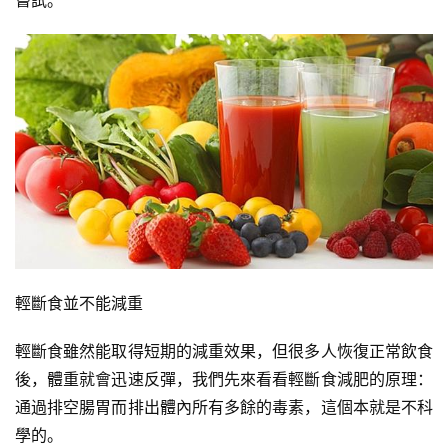
嘗試。
增
肌
計
劃
瑜
伽
健
身
視
輕斷食並不能減重
頻
輕斷食雖然能取得短期的減重效果，但很多人恢復正常飲食
後，體重就會迅速反彈，我們先來看看輕斷食減肥的原理：
通過排空腸胃而排出體內所有多餘的毒素，這個本就是不科
學的。