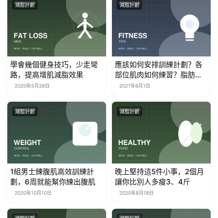
減脂計劃
減脂計劃
學會幾個健身技巧，少走彎
應該如何安排訓練計劃？各
路，提高增肌減脂效果
部位肌肉如何練習？脂肪肌
肉能否轉換？
2020年5月26日
2021年6月1日
減脂計劃
減脂計劃
1組男士練腹肌高效訓練計
晚上堅持這5件小事，2個月
劃，6周就能幫你練出腹肌
讓你比別人多瘦3、4斤
2020年10月10日
2020年8月18日