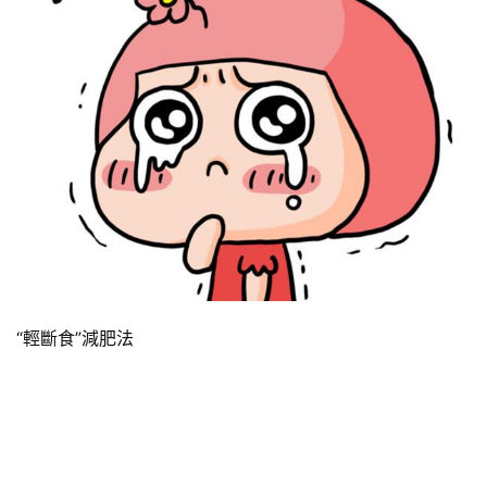
“輕斷食”減肥法