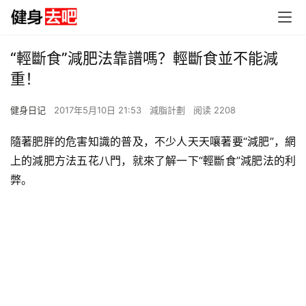
“輕斷食”減肥法靠譜嗎？輕斷食並不能減
重！
健身日记
2017年5月10日 21:53
減脂計劃
阅读 2208
隨著肥胖的危害知識的普及，不少人天天嚷著要“減肥”，網
上的減肥方法五花八門，就來了解一下“輕斷食”減肥法的利
弊。