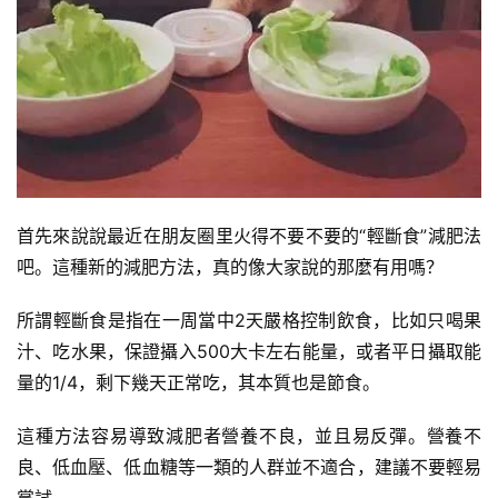
計
劃
有
氧
運
動
首先來說說最近在朋友圈里火得不要不要的“輕斷食”減肥法
訓
吧。這種新的減肥方法，真的像大家說的那麼有用嗎？
練
心
所謂輕斷食是指在一周當中2天嚴格控制飲食，比如只喝果
得
汁、吃水果，保證攝入500大卡左右能量，或者平日攝取能
量的1/4，剩下幾天正常吃，其本質也是節食。
力
量
這種方法容易導致減肥者營養不良，並且易反彈。營養不
訓
良、低血壓、低血糖等一類的人群並不適合，建議不要輕易
練