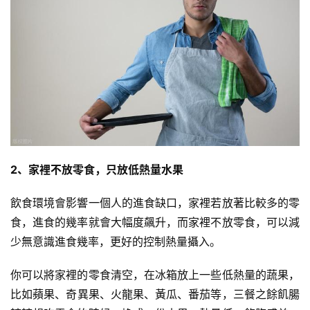
減
2、家裡不放零食，只放低熱量水果
脂
計
飲食環境會影響一個人的進食缺口，家裡若放著比較多的零
劃
食，進食的幾率就會大幅度飆升，而家裡不放零食，可以減
少無意識進食幾率，更好的控制熱量攝入。
有
氧
你可以將家裡的零食清空，在冰箱放上一些低熱量的蔬果，
運
比如
蘋果
、奇異果、
火龍果
、黃瓜、番茄等，三餐之餘飢腸
動