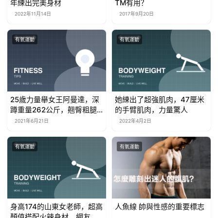
年練出完美身材
TM有用？
2022年11月14日
2017年9月20日
有氧運動
有氧運動
25歲力量舉女王阿曼達，深
她練出了超強肌肉，47厘米
蹲重量262公斤，翹臀粗腿
的手臂肌肉，力量驚人
力量強大
2021年6月21日
2022年4月2日
有氧運動
有氧運動
身高174的山東女老師，超高
人魚線 帥與性感的重要標志
顏值搭配火辣身材，網友搶