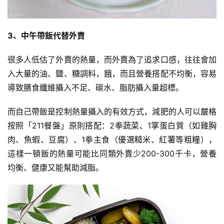
健
3、中午帶飯代替外賣
身
視
很多人低估了外賣的熱量，而外賣為了追求口感，往往會加
頻
入大量的油、鹽、糖調料，餓，而且營養搭配不均衡，容易
導致
膳食纖維
攝入不足、碳水、脂肪攝入量超標。
而自己帶飯是控制熱量攝入的有效方式，減肥的人可以嚴格
按照「211餐盤」原則搭配：2拳蔬菜、1掌
蛋白質
（如雞胸
肉、魚蝦、豆腐）、1拳主食（優選
糙米
、紅薯等
粗糧
），
這樣一頓飯的熱量可能比同類外賣少200-300千卡，營養
均衡、健康又能幫助減脂。