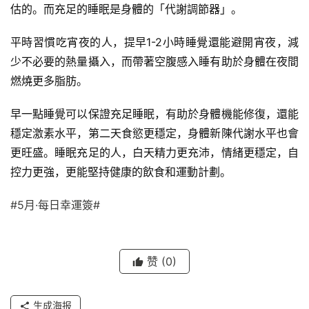
估的。而充足的睡眠是身體的「代謝調節器」。
平時習慣吃宵夜的人，提早1-2小時睡覺還能避開宵夜，減
少不必要的熱量攝入，而帶著空腹感入睡有助於身體在夜間
燃燒更多脂肪。
早一點睡覺可以保證充足睡眠，有助於身體機能修復，還能
穩定激素水平，第二天食慾更穩定，身體
新陳代謝
水平也會
更旺盛。睡眠充足的人，白天精力更充沛，情緒更穩定，自
控力更強，更能堅持健康的飲食和運動計劃。
#5月·每日幸運簽#
赞
(0)
生成海报