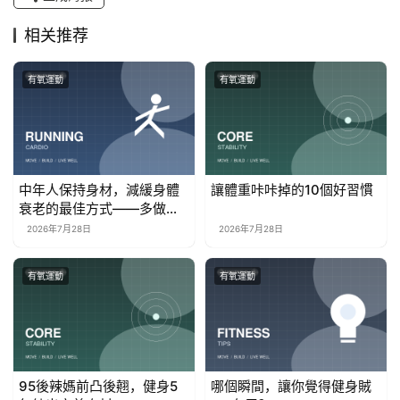
相关推荐
有氧運動
有氧運動
中年人保持身材，減緩身體
讓體重咔咔掉的10個好習慣
衰老的最佳方式——多做力
量訓練！
2026年7月28日
2026年7月28日
有氧運動
有氧運動
95後辣媽前凸後翹，健身5
哪個瞬間，讓你覺得健身賊