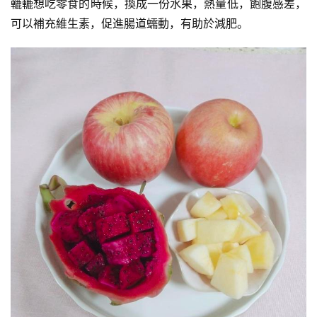
轆轆想吃零食的時候，換成一份水果，熱量低，飽腹感差，
可以補充
維生素
，促進腸道蠕動，有助於減肥。
訓
練
心
得
力
量
訓
練
增
肌
計
劃
瑜
伽