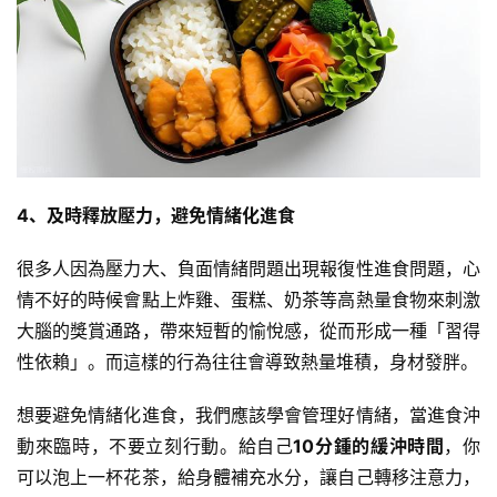
4、及時釋放壓力，避免情緒化進食
很多人因為壓力大、負面情緒問題出現報復性進食問題，心
情不好的時候會點上炸雞、
蛋糕
、奶茶等高熱量食物來刺激
大腦的獎賞通路，帶來短暫的愉悅感，從而形成一種「習得
性依賴」。而這樣的行為往往會導致熱量堆積，身材發胖。
想要避免情緒化進食，我們應該學會管理好情緒，當進食沖
動來臨時，不要立刻行動。給自己
10分鍾的緩沖時間
，你
可以泡上一杯
花茶
，給身體補充水分，讓自己轉移注意力，