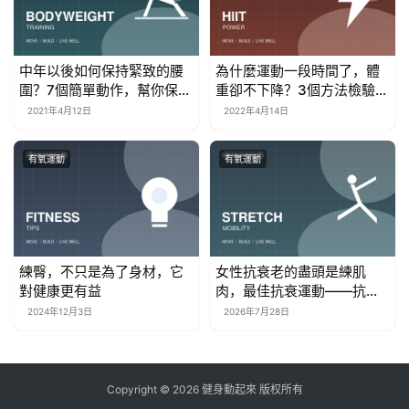
中年以後如何保持緊致的腰
為什麼運動一段時間了，體
圍？7個簡單動作，幫你保持
重卻不下降？3個方法檢驗減
輕盈的體態
肥效果
2021年4月12日
2022年4月14日
有氧運動
有氧運動
練臀，不只是為了身材，它
女性抗衰老的盡頭是練肌
對健康更有益
肉，最佳抗衰運動——抗阻
力訓練！
2024年12月3日
2026年7月28日
Copyright © 2026 健身動起來 版权所有