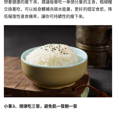
想要健康的瘦下來，建議每餐吃一拳頭分量的主食，粗細糧
交換著吃，可以給身體補充碳水能量，更好的穩定食慾，降
減
低報復性進食機率，讓你可持續性的瘦下來。
脂
計
劃
有
氧
運
動
訓
練
心
得
小事3、規律吃三餐，避免飢一餐飽一餐
力