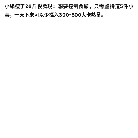
小編瘦了26斤後發現：想要控制食慾，只需堅持這5件小
事，一天下來可以少攝入300-500大卡熱量。