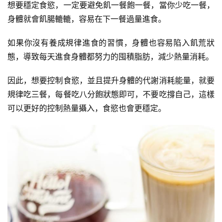
想要穩定食慾，一定要避免飢一餐飽一餐，當你少吃一餐，
量
身體就會飢腸轆轆，容易在下一餐過量進食。
訓
練
如果你沒有養成規律進食的習慣，身體也容易陷入飢荒狀
態，導致每天進食身體都努力的囤積脂肪，減少熱量消耗。
增
肌
因此，想要控制食慾，並且提升身體的代謝消耗能量，就要
計
規律吃三餐，每餐吃八分飽狀態即可，不要吃撐自己，這樣
劃
可以更好的控制熱量攝入，食慾也會更穩定。
瑜
伽
健
身
視
頻