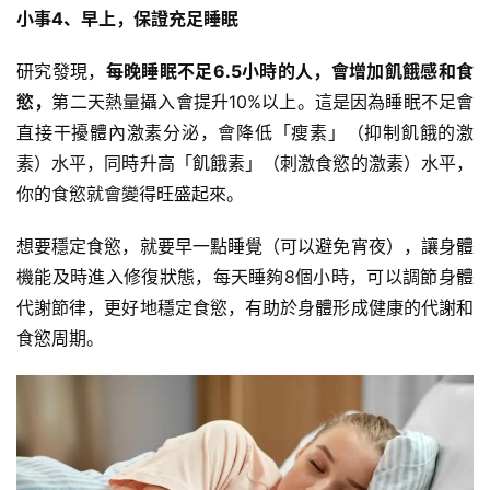
小事4、早上，保證充足睡眠
研究發現，
每晚睡眠不足6.5小時的人，會增加飢餓感和食
慾，
第二天熱量攝入會提升10%以上。這是因為睡眠不足會
直接干擾體內激素分泌，會降低「瘦素」（抑制飢餓的激
素）水平，同時升高「飢餓素」（刺激食慾的激素）水平，
你的食慾就會變得旺盛起來。
想要穩定食慾，就要早一點睡覺（可以避免宵夜），讓身體
機能及時進入修復狀態，每天睡夠8個小時，可以調節身體
代謝節律，更好地穩定食慾，有助於身體形成健康的代謝和
食慾周期。