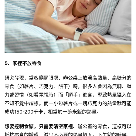
5、家裡不放零食
研究發現，當客廳顯眼處、辦公桌上放著高熱量、高糖分的
零食（如
薯片
、
巧克力
、餅干）時，很多人會因為無聊、壓
力或習慣（如看電視時）而「順手」進食，導致熱量攝入在
不知不覺中超標。而一小包薯片或一塊巧克力的熱量就可能
成功150-200千卡，相當於一碗米飯的熱量。
想要控制食慾，只需要清空家裡、
辦公室的零食，這樣可以
抵抗零食的誘惑，減少不必要的熱量攝入。下午餓的時候，