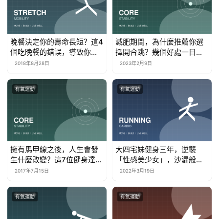
晚餐決定你的壽命長短？這4
減肥期間，為什麼推薦你選
個吃晚餐的錯誤，導致你越
擇開合跳？幾個好處一目瞭
來越胖！
然
2018年8月28日
2023年2月9日
有氧運動
有氧運動
擁有馬甲線之後，人生會發
大四宅妹健身三年，逆襲
生什麼改變？這7位健身達人
「性感美少女」，沙漏般的
告訴你··
身材性感惹火了
2017年7月15日
2022年3月19日
有氧運動
有氧運動