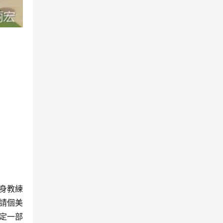
身教練
請個美
定一部