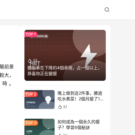
55
展前景
體脂率在下降的4個表現，占一個以上，
恭喜你正在變瘦
較大，
天時。
晚上做到這2件事，勝過
吃水煮菜！2個月瘦了15
斤，腰圍下降6cm
51
如何成為一個永久的瘦
子？學習6個秘訣