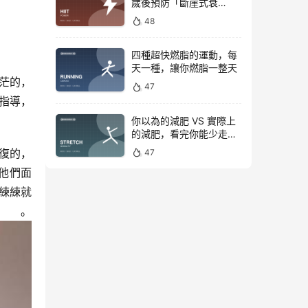
歲後預防「斷崖式衰
老」！
48
四種超快燃脂的運動，每
天一種，讓你燃脂一整天
茫的，
47
指導，
你以為的減肥 VS 實際上
的減肥，看完你能少走彎
路
復的，
47
他們面
練練就
。