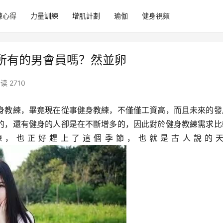
練心得
力量訓練
增肌計劃
瑜伽
健身視頻
所有的男會員嗎？然並卵
读 2710
身教練，畢竟現在從事健身教練，不僅僅工資高，而且未來的發
的，還有健身的人卻是在不斷增多的，因此對於健身教練需求比
練，也正好趕上了這個季節，也就是古人說的