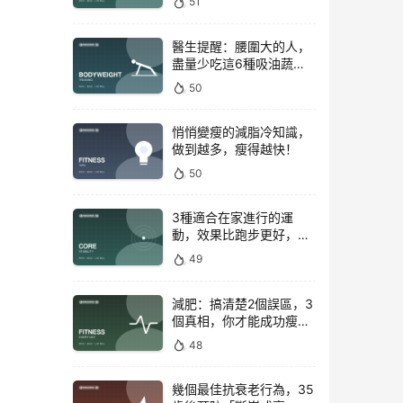
51
醫生提醒：腰圍大的人，
盡量少吃這6種吸油蔬
菜！
50
悄悄變瘦的減脂冷知識，
做到越多，瘦得越快！
50
3種適合在家進行的運
動，效果比跑步更好，是
公認的脂肪殺手！
49
減肥：搞清楚2個誤區，3
個真相，你才能成功瘦下
來！
48
幾個最佳抗衰老行為，35