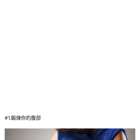
#1.鍛煉你的腹部