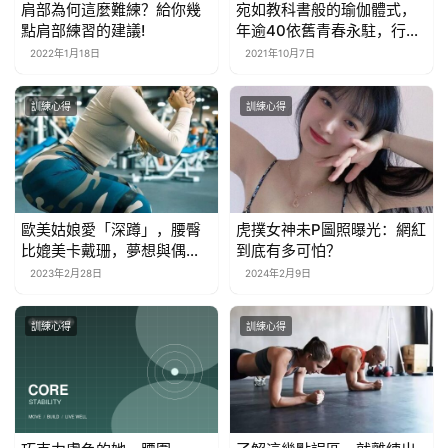
肩部為何這麼難練？給你幾
宛如教科書般的瑜伽體式，
點肩部練習的建議!
年逾40依舊青春永駐，行動
帶來改變！
2022年1月18日
2021年10月7日
訓練心得
訓練心得
歐美姑娘愛「深蹲」，腰臀
虎撲女神未P圖照曝光：網紅
比媲美卡戴珊，夢想與偶像
到底有多可怕？
同台
2023年2月28日
2024年2月9日
訓練心得
訓練心得