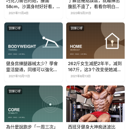
巧克力膚色的她，腰圍
了解這幾點誤區，就離練出
58cm，沙漏身材好好看，還
腹肌不遠了，看看你明白了
有馬甲線
嗎？
2021年11月4日
2023年5月31日
訓練心得
訓練心得
健身房練腿器械太少？學會
262斤女生减肥2年半，减到
靈活變通，同樣可以強化整
167斤，这3个改变使她减肥
個腿部肌群
成功
2021年10月11日
2021年8月13日
訓練心得
訓練心得
為什麼說跑步「一周三次」
西班牙健身大神痴迷波比