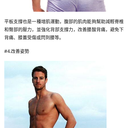
計
劃
平板支撐也是一種增肌運動，腹部的肌肉能夠幫助減輕脊椎
瑜
和臀部的壓力，並強化背部支撐力，改善腰酸背痛，避免下
伽
背痛、膝蓋受傷或閃到腰等。
健
#4.改善姿勢
身
視
頻