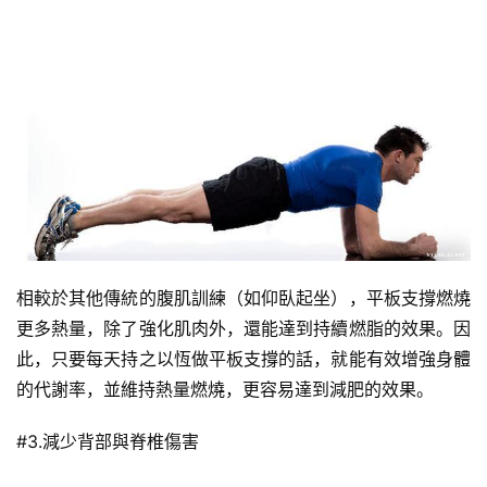
相較於其他傳統的腹肌訓練（如仰臥起坐），平板支撐燃燒
更多熱量，除了強化肌肉外，還能達到持續燃脂的效果。因
此，只要每天持之以恆做平板支撐的話，就能有效增強身體
減
的代謝率，並維持熱量燃燒，更容易達到減肥的效果。
脂
計
#3.減少背部與脊椎傷害
劃