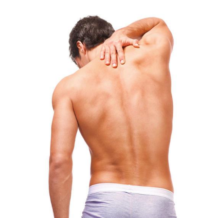
有
氧
運
動
訓
練
心
得
力
量
訓
練
增
肌