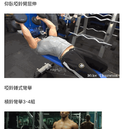
計
仰臥啞鈴臂屈伸
劃
有
氧
運
動
訓
練
心
得
啞鈴錘式彎舉
力
槓鈴彎舉3-4組
量
訓
練