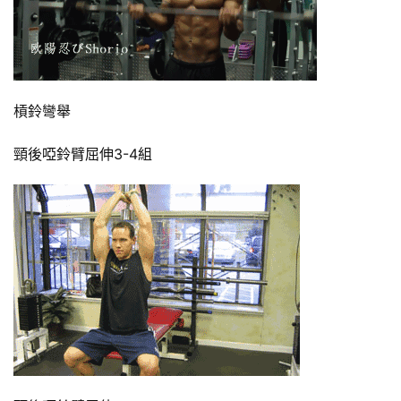
增
肌
計
劃
槓鈴彎舉
瑜
伽
頸後啞鈴臂屈伸3-4組
健
身
視
頻