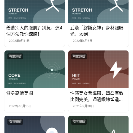
羨慕別人的腹肌？別急，這4
武漢「繆斯女神」身材照曝
個方法教你練腹！
光，太絕！
2022年9月11日
2022年4月6日
有氧運動
有氧運動
健身高清美圖
性感美女曹燁嵐，凹凸有致
比例完美，通過鍛鍊塑造完
美身材
2022年10月15日
2021年9月30日
有氧運動
有氧運動