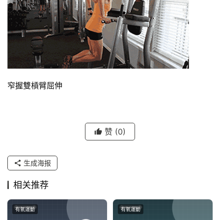
窄握雙槓臂屈伸
赞
(0)
生成海报
相关推荐
有氧運動
有氧運動