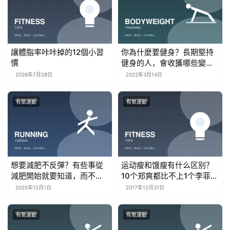
讓體脂率咔咔掉的12個小習
你為什麼要健身？長期堅持
慣
健身的人，會收獲哪些變
化？
2026年7月28日
2022年3月14日
有氧運動
有氧運動
想要減肥不反彈？有些事從
运动瘦和饿瘦有什么区别？
減肥開始就要知道，而不是
10个郑爽都比不上1个李菲
先瘦下來再說
儿！
2025年12月1日
2017年12月31日
有氧運動
有氧運動