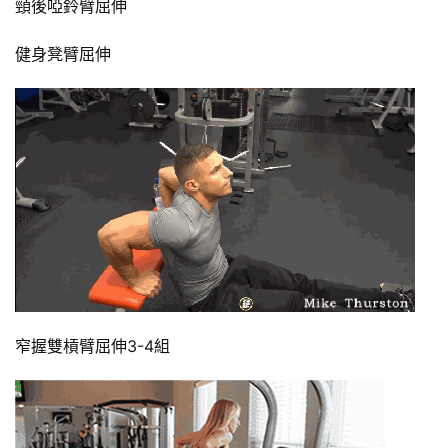
頸後啞鈴臂屈伸
健身凳臂屈伸
窄握雙槓臂屈伸3-4組