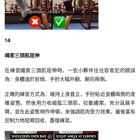
14
繩索三頭肌屈伸
在練習繩索三頭肌屈伸時，一些小夥伴往往容易犯的錯誤
為：身體過於前傾、手肘大幅外翻、朝向兩側。
正確的練習方式為：維持上身直立，手肘貼近身體兩側的准
確姿態。然後用力收縮肱三頭肌，拉動繩索，充分延展手
臂，並在此姿態稍作停頓，來強調肌肉受力效果。最後富有
控制力地屈臂回收、重復練習。