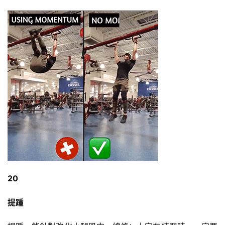
20
提踵