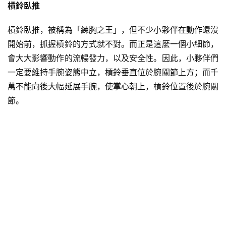
槓鈴臥推
量
訓
槓鈴臥推，被稱為「練胸之王」，但不少小夥伴在動作還沒
練
開始前，抓握槓鈴的方式就不對。而正是這麼一個小細節，
會大大影響動作的流暢發力，以及安全性。因此，小夥伴們
增
肌
一定要維持手腕姿態中立，槓鈴垂直位於腕關節上方；而千
計
萬不能向後大幅延展手腕，使掌心朝上，槓鈴位置後於腕關
劃
節。
瑜
伽
健
身
視
頻