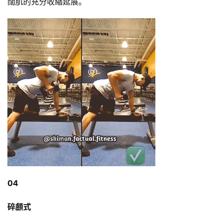
闊肌的充分收縮延展。
04
碎顱式