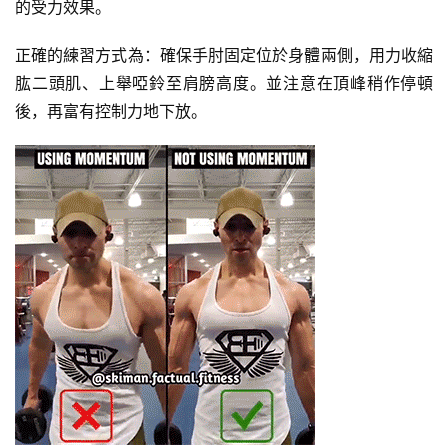
的受力效果。
正確的練習方式為：確保手肘固定位於身體兩側，用力收縮
肱二頭肌、上舉啞鈴至肩膀高度。並注意在頂峰稍作停頓
後，再富有控制力地下放。