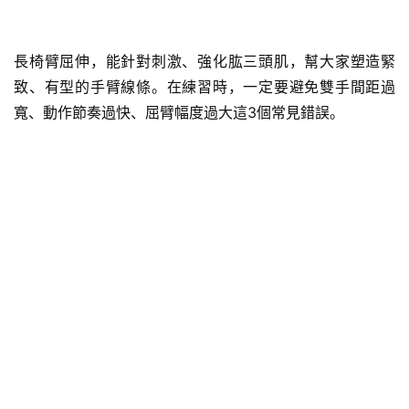
長椅臂屈伸，能針對刺激、強化
肱三頭肌
，幫大家塑造緊
致、有型的手臂線條。在練習時，一定要避免雙手間距過
寬、動作節奏過快、屈臂幅度過大這3個常見錯誤。