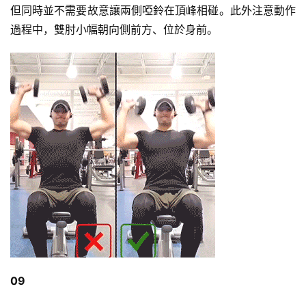
但同時並不需要故意讓兩側啞鈴在頂峰相碰。此外注意動作
過程中，雙肘小幅朝向側前方、位於身前。
減
脂
計
劃
有
氧
運
動
訓
練
心
得
09
力