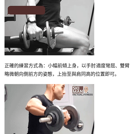
正確的練習方式為：小幅前傾上身，以手肘適度彎屈、雙臂
略微朝向側前方的姿態，上抬至與肩同高的位置即可。