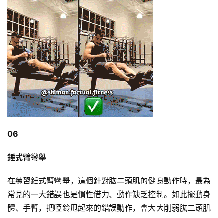
06
錘式臂彎舉
在練習錘式臂彎舉，這個針對肱二頭肌的健身動作時，最為
常見的一大錯誤也是慣性借力、動作缺乏控制。如此擺動身
體、手臂，把啞鈴甩起來的錯誤動作，會大大削弱肱二頭肌