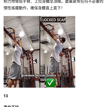
制力地彎屈手臂、上拉身體至頂峰。盡量避免任何不必要的
慣性搖擺動作，確保身體直上直下！
13