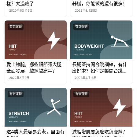
樣？太過癮了
器械，你能做的還有很多！
2020年10月19日
2022年8月20日
有氧運動
有氧運動
愛上練腿，哪些細節讓大腿
長期堅持開合跳訓練，有什
全面發展，越練越高手？
麼好處？如何定製開合跳計
劃？
2022年5月2日
2022年4月18日
有氧運動
有氧運動
这4类人最容易变老，里面有
減脂增肌要怎麼吃怎麼練？