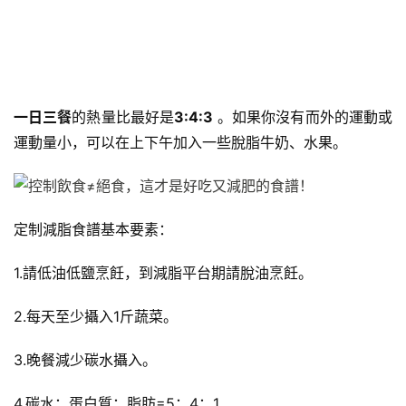
減
脂
計
劃
一日三餐
的熱量比最好是
3:4:3
。如果你沒有而外的運動或
有
運動量小，可以在上下午加入一些脫脂牛奶、水果。
氧
運
動
定制減脂食譜基本要素：
訓
練
1.請低油低鹽烹飪，到減脂平台期請脫油烹飪。
心
得
2.每天至少攝入1斤蔬菜。
力
3.晚餐減少碳水攝入。
量
訓
4.碳水：蛋白質：脂肪=5：4：1