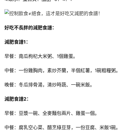
練
增
好吃不長胖的減肥食譜：
肌
計
減肥食譜1：
劃
早餐：南瓜枸杞大米粥、1個雞蛋。
瑜
伽
中餐：一份雞胸肉，素炒芥蘭，半個紅薯，1碗粗糧粥。
健
晚餐：冬瓜排骨湯，清炒時蔬、一碗米飯。
身
視
減肥食譜2：
頻
早餐：豆漿一碗、全麥麵包兩片、雞蛋一個。
中餐：腐乳空心菜、醋烹綠豆芽，一份豆腐、米飯1碗。