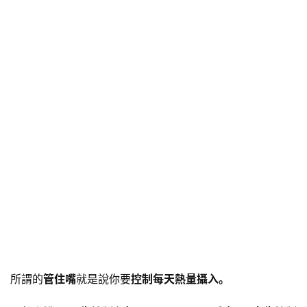
所謂的
管住嘴
就是說你要
控制每天熱量攝入。