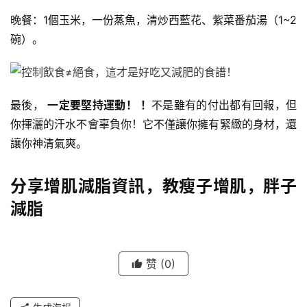
晚餐：1個玉米，一份蒸魚，清炒西藍花、紫菜番茄湯（1~2
碗）。
最後，
一定要堅持運動！ ！
不是雖有的付出都有回報，但
你揮灑的汗水不會辜負你！它不僅讓你擁有緊緻的身材，還
讓你神清氣爽。
分享增肌減脂資訊，教瘦子增肌，胖子
減脂
赞
(0)