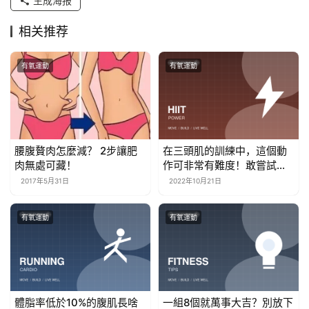
生成海报
相关推荐
有氧運動
有氧運動
腰腹贅肉怎麼減？ 2步讓肥
在三頭肌的訓練中，這個動
肉無處可藏！
作可非常有難度！敢嘗試
嗎？
2017年5月31日
2022年10月21日
有氧運動
有氧運動
體脂率低於10%的腹肌長啥
一組8個就萬事大吉？別放下