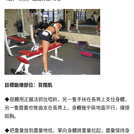
目標鍛煉部位：背闊肌
◆屈體用正握法抓住啞鈴，另一隻手扶在長凳上支住身體，
另一隻膝蓋也彎曲支在長凳上，身體幾乎與地面平行，擡頭
挺胸。
◆把重量放到盡量地低，掌向身體將重量拉起；盡量保持身