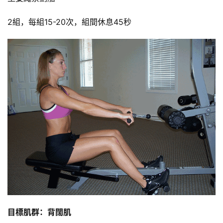
動
2組，每組15-20次，組間休息45秒
訓
練
心
得
力
量
訓
練
增
肌
計
劃
目標肌群：背闊肌