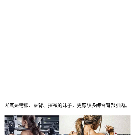
尤其是彎腰、駝背、探頸的妹子，更應該多練習背部肌肉。