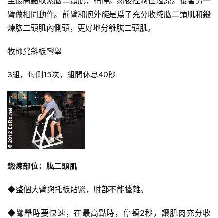
至最高點收緊肱二頭肌，稍停。然後控制性還原。接著另一
臂做相同動作。前臂和腕外旋是爲了充分收縮肱二頭肌和鍛
煉肱二頭肌內側頭，更好地分離肱二頭肌。
牧師凳斜板彎舉
3組，每側15次，組間休息40秒
鍛煉部位：肱二頭肌
◆整個大臂與托板貼緊，肘部不能擡離。
◆彎舉時要快速，在最高點時，停頓2秒，讓肌肉充分收