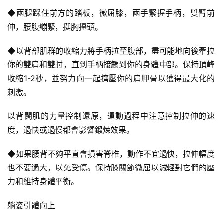
瑜
◆兩腿踩住前方的踏板，微屈膝，兩手緊握手柄，雙臂前
伽
伸，腰腹繃緊，挺胸擡頭。
健
◆以背部肌群的收縮力將手柄拉至腹部，盡可能地向後牽拉
身
你的雙肩和雙肘，直到手柄接觸到你的身體中部。保持頂峰
視
頻
收縮1-2秒，並努力向一起擠壓你的肩胛骨以獲得最大化的
刺激。
以背闊肌的力量控制還原，運動過程中注意控制拉伸的速
度，過快或過慢都會影響鍛煉效果。
◆如果腰背不夠平直會損害脊椎，動作不宜過快，拉伸幅度
也不要過大，以免受傷。保持膝關節微屈以減輕對它們的壓
力和維持身體平衡。
躺姿引體向上