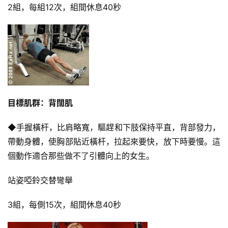
2組，每組12次，組間休息40秒
目標肌群：背闊肌
◆手握橫杆，比肩略寬，驅趕和下肢保持平直，背部發力，
帶動身體，使胸部貼近橫杆，拉起來要快，放下時要慢。這
個動作適合那些做不了引體向上的女生。
站姿啞鈴交替彎舉
3組，每側15次，組間休息40秒