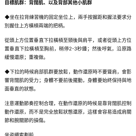
目標肌群：背闊肌、以及背部其他小肌群
◆坐在拉背練習機的固定坐位上，兩手按握距和握法要求分
別握住上方橫槓兩端的把柄。
從頭上方位置垂直下拉橫槓至頸後與肩平，或者從頭上方位
置垂直下拉橫槓至胸前，稍停2-3秒鍾；然後呼氣，沿原路
緩慢還原；重複做。
◆下拉的時候肩部肌群要放鬆，動作還原時不要聳肩，會影
響背闊肌的受力；身體不要前後擺動，身體要始終保持與地
減
脂
面垂直的狀態。
計
劃
注意運動節奏控制合理，在動作還原的時候是靠背闊肌控制
動作還原，而不是完全放鬆狀態還原，這樣會容易造成肩關
有
節和腕關節的損傷。
氧
運
坐姿繩索劃船