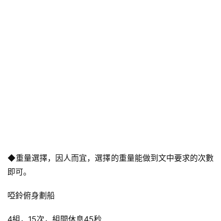
◆重量選擇，因人而宜，選擇的重量能做到文中要求的次數
即可。
啞鈴俯身劃船
4組，15次，組間休息45秒