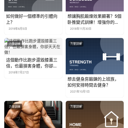
如何做好一個標準的引體向
想讓胸肌鍛煉效果顯著？5個
上？
卧推變式訓練！增強你的胸
肌感受！
2019年6月5日
2018年11月30日
力量訓練
力量訓練
這個動作比跑步還毀膝蓋三
倍，也最損害身體，你卻天
天在做！
2018年7月27日
想去健身房鍛鍊的上班族，
如何安排時間去健身？
2021年10月1日
力量訓練
力量訓練