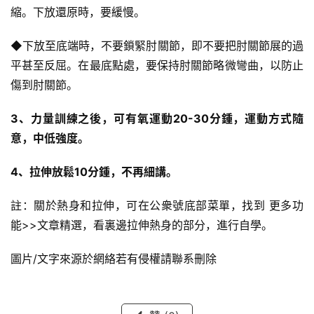
縮。下放還原時，要緩慢。
◆下放至底端時，不要鎖緊肘關節，即不要把肘關節展的過
平甚至反屈。在最底點處，要保持肘關節略微彎曲，以防止
傷到肘關節。
3、力量訓練之後，可有氧運動20-30分鍾，運動方式隨
意，中低強度。
4、拉伸放鬆10分鍾，不再細講。
註：關於熱身和拉伸，可在公衆號底部菜單，找到 更多功
能>>文章精選，看裏邊拉伸熱身的部分，進行自學。
圖片/文字來源於網絡若有侵權請聯系刪除