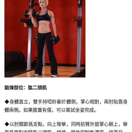
鍛煉部位：肱二頭肌
◆身體直立，雙手持啞鈴垂於體側，掌心相對，兩肘貼靠身
體兩側。如果膝蓋有傷，可以嘗試坐姿完成。
◆以肘關節爲支點，向上彎舉，同時前臂外旋掌心朝上，舉