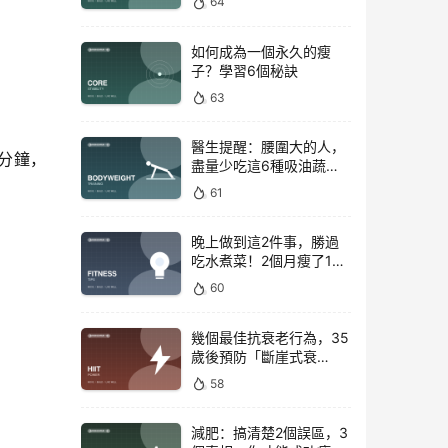
64
如何成為一個永久的瘦
子？學習6個秘訣
63
醫生提醒：腰圍大的人，
4分鐘，
盡量少吃這6種吸油蔬
菜！
61
晚上做到這2件事，勝過
吃水煮菜！2個月瘦了15
斤，腰圍下降6cm
60
幾個最佳抗衰老行為，35
歲後預防「斷崖式衰
老」！
58
減肥：搞清楚2個誤區，3