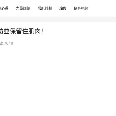
練心得
力量訓練
增肌計劃
瑜伽
健身視頻
脂肪並保留住肌肉！
读 7649