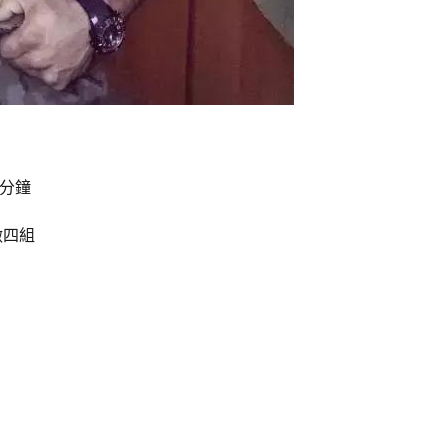
4分鐘
做四組