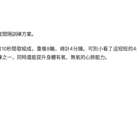
強度間隔訓練方案。
練和10秒間歇組成。重複8輪，總計4分鐘。可別小看了這短短的
效的訓練之一，同時還能提升身體有氧、無氧的心肺能力。