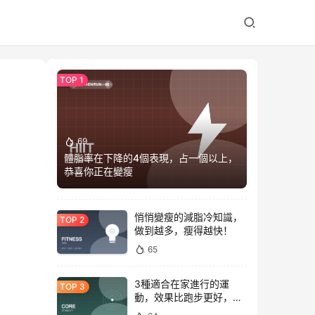
69
體脂率在下降的4個表現，占一個以上，
恭喜你正在變瘦
悄悄變瘦的減脂冷知識，
做到越多，瘦得越快！
65
3種適合在家進行的運
動，效果比跑步更好，是
公認的脂肪殺手！