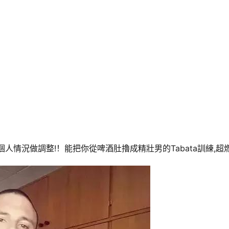
人情況做調整!！能把你從啤酒肚擼成精壯男的Tabata訓練,超