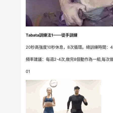
Tabata訓練法1——徒手訓練
20秒高強度10秒休息，8次循環。總訓練時間：
頻率建議：每週2-4次,做完8個動作為一組,每次
01