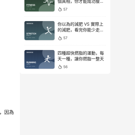
個真相，你才能成功瘦下
來！
57
你以為的減肥 VS 實際上
的減肥，看完你能少走彎
路
57
四種超快燃脂的運動，每
天一種，讓你燃脂一整天
56
，因為