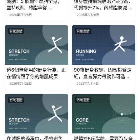
減脂：5 個動作燃脂全身，
讓身體持續燃脂的7個行為，
堅持6周，體脂率從
代謝提升7%，內髒脂肪減掉
32%→20%，腰圍 -4cm！
10%
2026年7月28日
2026年7月28日
有氧運動
有氧運動
這6個無卵用的健身行為，正
90後健身教練，因蜜桃臀走
在悄悄毀了你的增肌成果
紅，直言彈力帶動作可造同
款翹臀
2026年7月28日
2022年7月14日
有氧運動
有氧運動
在減肥的過程中，學會避免
燃燒掉5斤脂肪，需要跑步多