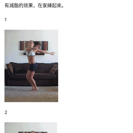
有減脂的效果，在家練起來。
1
減
脂
計
劃
有
2
氧
運
動