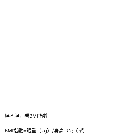
胖不胖，看BMI指數！
BMI指數=體重（kg）/身高⊃2;（㎡）