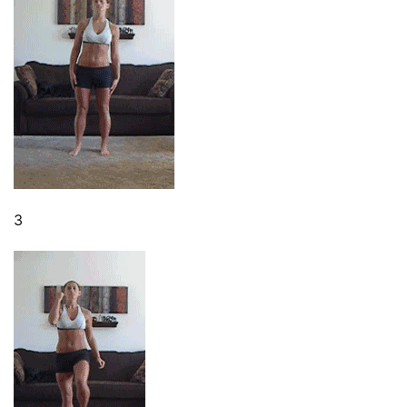
訓
練
心
得
力
量
訓
3
練
增
肌
計
劃
瑜