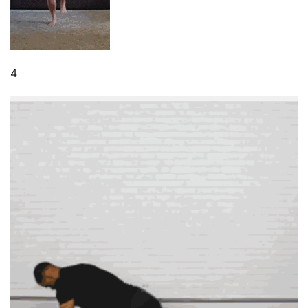
伽
健
身
4
視
頻