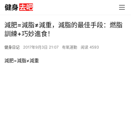
減肥=減脂≠減重，減脂的最佳手段：燃脂
訓練+巧妙進食！
健身日记
2017年9月3日 21:07
有氧運動
阅读 4593
減肥=減脂≠減重