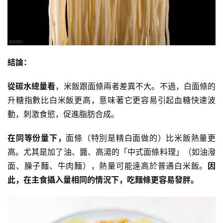
結論：
從碳水總量看
，米飯跟面條兩者差異不大。不過，白面條的
升糖指數比白米飯更高，意味著它更容易引起
血糖
快速波
減
動，刺激食慾，促進脂肪合成。
脂
計
在同等份量下，
面條（特別是精白面做的）比米飯熱量更
劃
高。尤其是加了油、醬、高湯的「中式面條料理」（如油潑
有
面、
臊子麵
、牛肉麵），熱量可能遠高於普通白米飯。
因
氧
此，在主食攝入量相同的情況下，吃麵條更容易發胖。
運
動