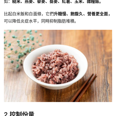
如：
糙米
、燕麥、
藜麥
、
蕎麥
、紅薯、玉米、
雜糧飯
。
健
身
比起白米飯和白面條，它們
升糖慢、飽腹久、營養更全面，
視
可以降低炎症水平，同時抑制脂肪堆積。
頻
2.控制份量