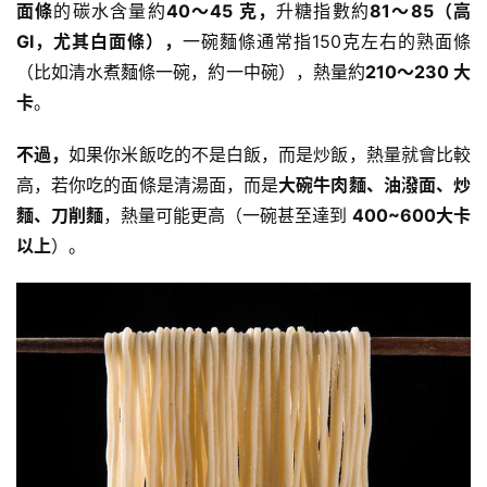
面條
的碳水含量約
40～45 克，
升糖指數約
81～85（高
GI，尤其白面條），
一碗麵條通常指150克左右的熟面條
（比如清水
煮麵條
一碗，約一中碗），熱量約
210～230 大
卡
。
不過，
如果你米飯吃的不是白飯，而是
炒飯
，熱量就會比較
高，若你吃的面條是
清湯面
，而是
大碗牛肉麵、
油潑面
、炒
麵、
刀削麵
，熱量可能更高（一碗甚至達到
400~600大卡
以上
）。