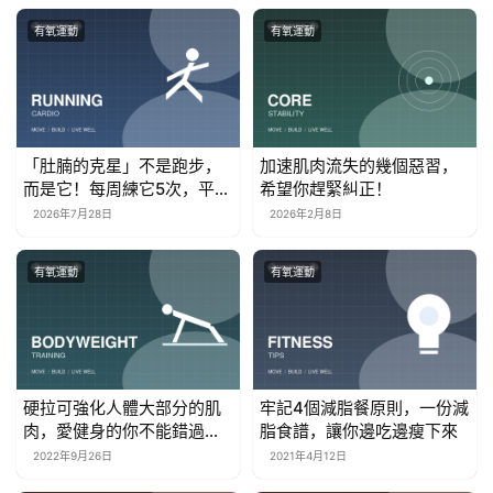
有氧運動
有氧運動
「肚腩的克星」不是跑步，
加速肌肉流失的幾個惡習，
而是它！每周練它5次，平坦
希望你趕緊糾正！
腹部！
2026年7月28日
2026年2月8日
有氧運動
有氧運動
硬拉可強化人體大部分的肌
牢記4個減脂餐原則，一份減
肉，愛健身的你不能錯過這
脂食譜，讓你邊吃邊瘦下來
個動作
2022年9月26日
2021年4月12日