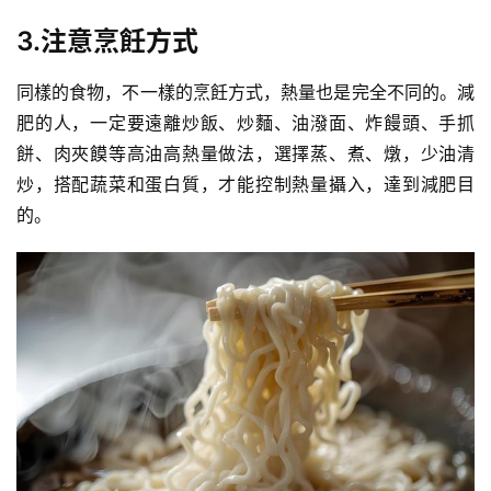
3.注意烹飪方式
同樣的食物，不一樣的烹飪方式，熱量也是完全不同的。減
肥的人，一定要遠離炒飯、炒麵、油潑面、炸饅頭、
手抓
餅
、
肉夾饃
等高油高熱量做法，選擇蒸、煮、燉，少油清
炒，搭配蔬菜和
蛋白質
，才能控制熱量攝入，達到減肥目
的。