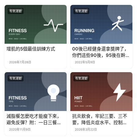
有氧運動
有氧運動
增肌的5個最佳訓練方式
00後已經健身還拿獎牌了，
你們這些90後，95後在幹
嘛？
2026年7月28日
2022年5月9日
有氧運動
有氧運動
減脂餐怎麼吃才能瘦下來，
抗炎飲食，牢記三要、三不
避免反彈？附：一日三餐減
要，降低炎症水平、控制體
肥食譜
重！
2020年11月9日
2026年3月22日