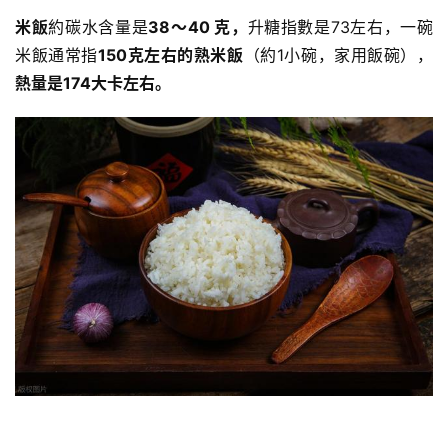
米飯
約碳水含量是
38～40 克，
升糖指數
是73左右，一碗
米飯通常指
150克左右的熟米飯
（約1小碗，家用飯碗），
熱量是174大卡左右。