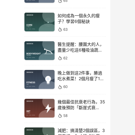
65
如何成為一個永久的瘦
子？學習6個秘訣
63
醫生提醒：腰圍大的人，
盡量少吃這6種吸油蔬
菜！
62
晚上做到這2件事，勝過
吃水煮菜！2個月瘦了15
斤，腰圍下降6cm
60
幾個最佳抗衰老行為，35
歲後預防「斷崖式衰
老」！
58
減肥：搞清楚2個誤區，3