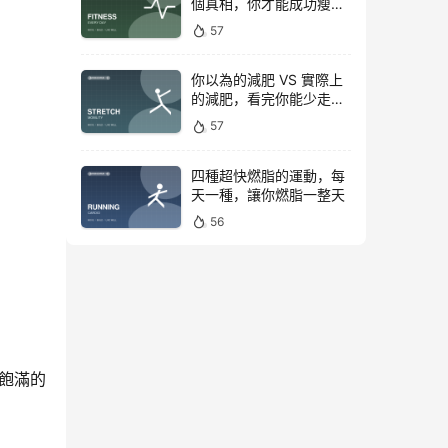
個真相，你才能成功瘦下
來！
57
你以為的減肥 VS 實際上
的減肥，看完你能少走彎
路
57
四種超快燃脂的運動，每
天一種，讓你燃脂一整天
56
飽滿的