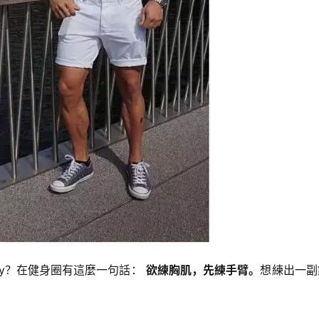
hy？在健身圈有這麼一句話：
欲練胸肌，先練手臂。
想練出一副