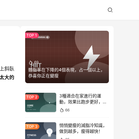
69
上斜臥
體脂率在下降的4個表現，占一個以上，
恭喜你正在變瘦
太大的
3種適合在家進行的運
動，效果比跑步更好，是
公認的脂肪殺手！
66
悄悄變瘦的減脂冷知識，
做到越多，瘦得越快！