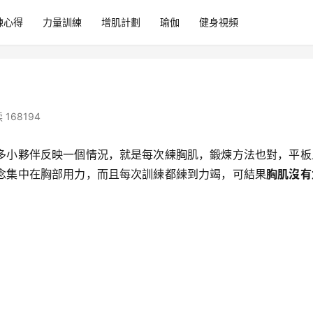
練心得
力量訓練
增肌計劃
瑜伽
健身視頻
 168194
多小夥伴反映一個情況，就是每次練胸肌，鍛煉方法也對，平板
念集中在胸部用力，而且每次訓練都練到力竭，可結果
胸肌沒有