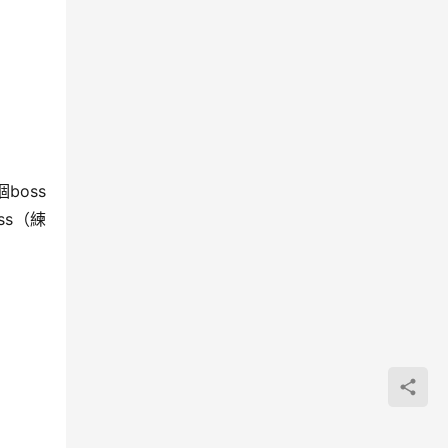
boss
s（練