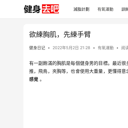
減脂計劃
有氧運動
訓
欲練胸肌，先練手臂
健身日记
•
2022年5月2日 21:28
•
有氧運動
•
阅读
有一副飽滿的胸肌是每個健身男的目標。最近很
推，飛鳥，夾胸等，也會使用大重量，更懂得意
感覺
。