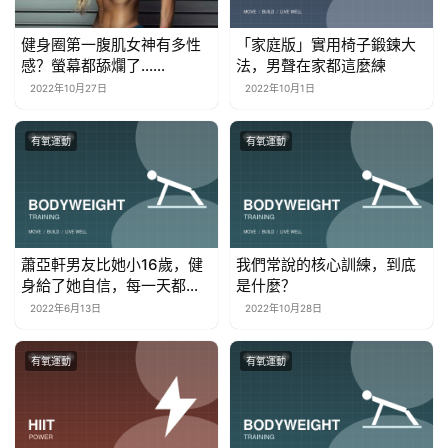
健身圈第一腹肌女神有多性
「家庭版」實用椅子鍛鍊大
感？螢幕都舔爛了……
法，男聲在家都這麼練
2022年10月27日
2022年10月1日
有氧運動
有氧運動
蕭亞軒男友比她小16歲，健
我們常說的核心訓練，到底
身給了她自信，每一天都是
是什麼？
少女
2022年6月13日
2022年10月28日
有氧運動
有氧運動