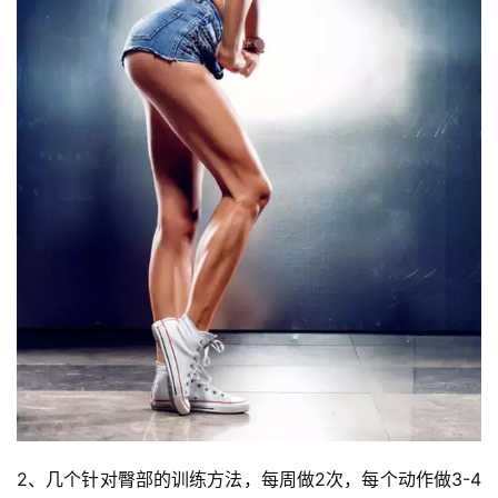
心
得
力
量
訓
練
增
肌
計
劃
瑜
伽
健
2、几个针对臀部的训练方法，每周做2次，每个动作做3-4
身