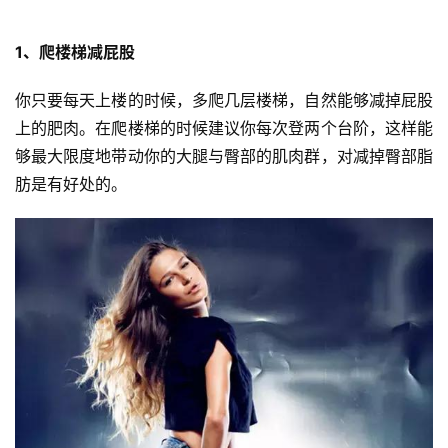
1、爬楼梯减屁股
你只要每天上楼的时候，多爬几层楼梯，自然能够减掉屁股
上的肥肉。在爬楼梯的时候建议你每次登两个台阶，这样能
減
够最大限度地带动你的大腿与臀部的肌肉群，对减掉臀部脂
脂
肪是有好处的。
計
劃
有
氧
運
動
訓
練