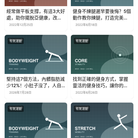
經常做平板支撐，有這3大好
健身不練腿遲早要後悔？5個
處，助你擺脫亞健康，改變
動作教你練腿，打造完美下
不良體態
肢
2022年12月25日
2022年6月18日
有氧運動
有氧運動
堅持這7個方法，內髒脂肪減
找到正確的健身方式，掌握
少12%！小肚子沒了，人自
靈活的健身技巧，讓你的健
然也就瘦了
身更加高效
2026年7月28日
2022年6月26日
有氧運動
有氧運動