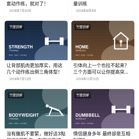
套动作练，就对了！
量训练
2018年7月20日
2018年8月4日
力量訓練
力量訓練
让背部肌肉更加厚实，用这
引体向上一个也拉不起来？
几个动作练出倒三角体型！
三个方面可以让你提高突
破！
2018年7月13日
2018年11月12日
力量訓練
力量訓練
沒有腹肌不要緊，做好這3點
情侶健身多年 最終卻是互相