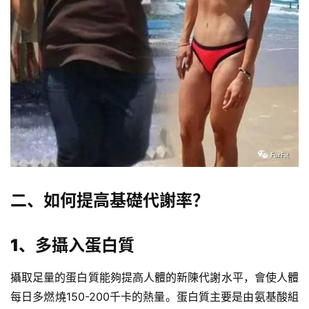
二、如何提高基礎代謝率？
減
1、多攝入蛋白質
脂
計
攝取足量的蛋白質能夠提高人體的新陳代謝水平，會使人體
劃
每日多燃燒150-200千卡的熱量。蛋白質主要是由氨基酸組