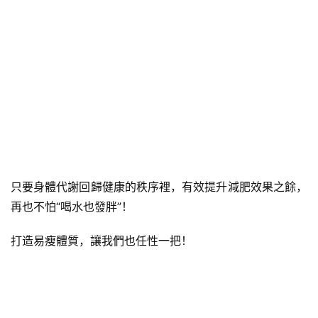
只要身體代謝回歸健康的秩序裡，有效提升減肥效果之餘，
再也不怕“喝水也發胖”！
打造易瘦體質，讓我們也任性一把！