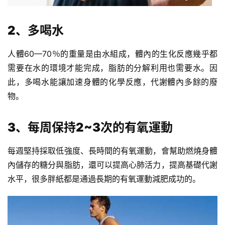
計
劃
2、多喝水
瑜
人體60—70％的重量是由水組成，體內的生化反應幾乎都
伽
需要在水的環境才能完成，脂肪的分解利用也需要水。因
此，多喝水能讓加速身體的化學反應，代謝體內多餘的廢
健
身
物。
視
頻
3、每周保持2~3次的有氧運動
每週堅持採取低強度、長時間的有氧運動，會幫助燃燒身體
內儲存的糖分與脂肪，還可以提高心肺活力，提高基礎代謝
水平，很多胖紙都是通過長期的有氧運動減肥成功的。