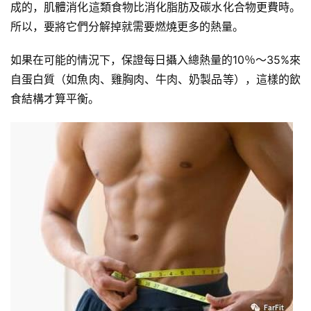
成的，肌體消化這類食物比消化脂肪及碳水化合物更費時。
有
所以，要將它們分解掉就需要燃燒更多的熱量。
氧
運
如果在可能的情況下，保證每日攝入總熱量的10％～35%來
動
自蛋白質（如魚肉、雞胸肉、牛肉、奶製品等），這樣的飲
食結構才算平衡。
訓
練
心
得
力
量
訓
練
增
肌