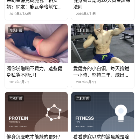
呆萌星爵竟成施瓦辛格女
健身圈公認的20大黃金訓練
婿？網友：施瓦辛格幫忙打
法則
滅霸嗎
2019年1月23日
2019年3月1日
增肌計劃
增肌計劃
讓你啪啪啪不費力，這些健
愛健身的小白領，每天擼鐵
身私貨不能少！
一小時，堅持三年，練出胸
肌公狗腰
2017年5月2日
2017年5月7日
增肌計劃
增肌計劃
健身怎麼吃才能練的更好？
看看夢寐以求的鯊魚線是啥