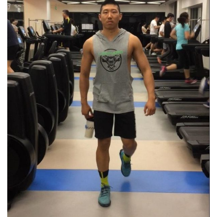
減
脂
計
劃