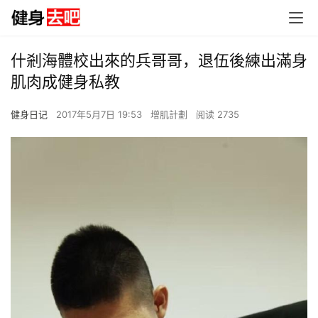
什剎海體校出來的兵哥哥，退伍後練出滿身
肌肉成健身私教
健身日记
2017年5月7日 19:53
增肌計劃
阅读 2735