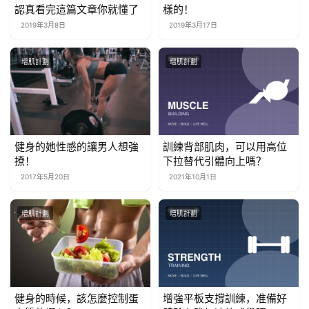
認真看完這篇文章你就懂了
樣的！
2019年3月8日
2019年3月17日
增肌計劃
增肌計劃
健身的她性感的讓男人想強
訓練背部肌肉，可以用高位
撩！
下拉替代引體向上嗎？
2017年5月20日
2021年10月1日
增肌計劃
增肌計劃
健身的時候，該怎麼控制蛋
增強平板支撐訓練，准備好