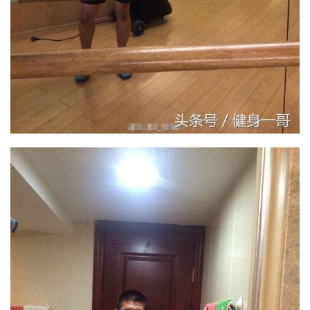
計
劃
瑜
伽
健
身
視
頻