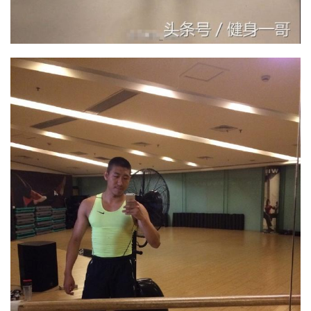
有
氧
運
動
訓
練
心
得
力
量
訓
練
增
肌