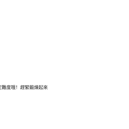
定難度哦！趕緊鍛煉起來