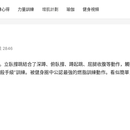
練心得
力量訓練
增肌計劃
瑜伽
健身視頻
 2846
。立臥撐跳結合了深蹲、俯臥撐、蹲起跳、屈腿收腹等動作，觸
後“殺手級”訓練。被健身圈中公認最強的燃脂訓練動作。看似簡