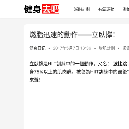
減脂計劃
有氧運動
訓
燃脂迅速的動作——立臥撑！
健身日记
•
2017年5月7日 13:36
•
增肌計劃
•
阅读
立臥撐是HIIT訓練中的一個動作，又名：
波比跳
身75%以上的肌肉群。被譽為HIIT訓練中的最
來難！