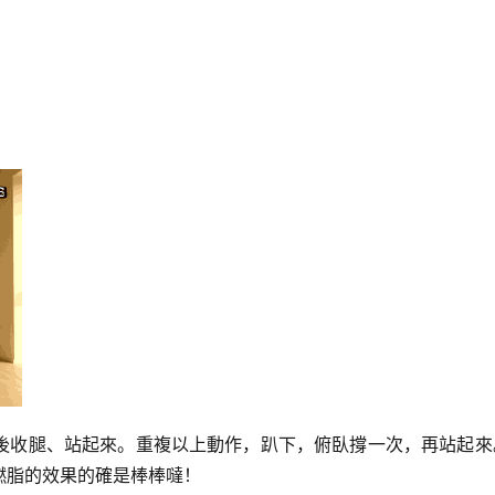
後收腿、站起來。重複以上動作，趴下，俯臥撐一次，再站起來
燃脂的效果的確是棒棒噠！