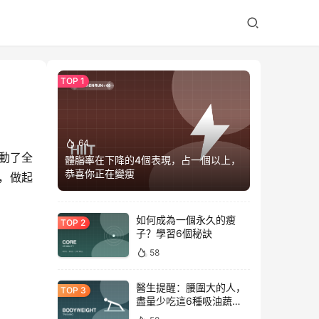
64
動了全
體脂率在下降的4個表現，占一個以上，
恭喜你正在變瘦
單，做起
如何成為一個永久的瘦
子？學習6個秘訣
58
醫生提醒：腰圍大的人，
盡量少吃這6種吸油蔬
菜！