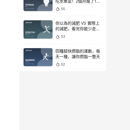
吃水煮菜！2個月瘦了15
斤，腰圍下降6cm
55
你以為的減肥 VS 實際上
的減肥，看完你能少走彎
路
53
四種超快燃脂的運動，每
天一種，讓你燃脂一整天
52