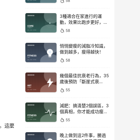
58
3種適合在家進行的運
動，效果比跑步更好，是
公認的脂肪殺手！
58
悄悄變瘦的減脂冷知識，
做到越多，瘦得越快！
58
幾個最佳抗衰老行為，35
歲後預防「斷崖式衰
老」！
55
減肥：搞清楚2個誤區，3
個真相，你才能成功瘦下
來！
55
。這麼
晚上做到這2件事，勝過