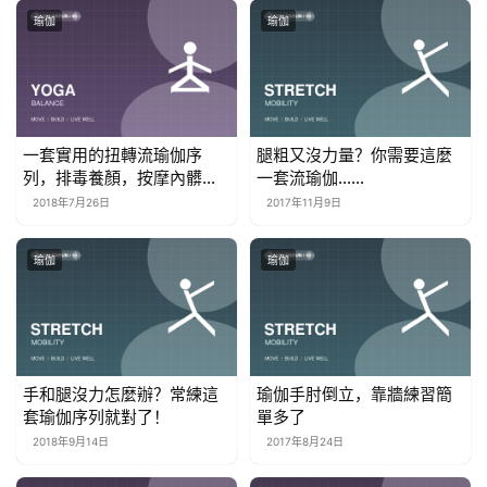
瑜伽
瑜伽
一套實用的扭轉流瑜伽序
腿粗又沒力量？你需要這麼
列，排毒養顏，按摩內髒！
一套流瑜伽……
效果槓槓滴！
2018年7月26日
2017年11月9日
瑜伽
瑜伽
手和腿沒力怎麼辦？常練這
瑜伽手肘倒立，靠牆練習簡
套瑜伽序列就對了！
單多了
2018年9月14日
2017年8月24日