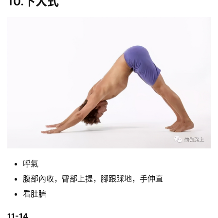
10.下犬式
呼氣
腹部內收，臀部上提，腳跟踩地，手伸直
看肚臍
11-14