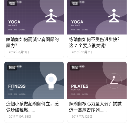
瑜伽
瑜伽
練瑜伽如何而減少肩關節的
练瑜伽如何不受伤进步快？
壓力？
这 7 个要点很关键！
2017年8月11日
2018年10月31日
瑜伽
瑜伽
這個小孩做起瑜伽倒立，感
練瑜伽核心力量太弱？試試
覺炒雞輕鬆……
這一套練習序列……
2017年10月25日
2017年7月25日