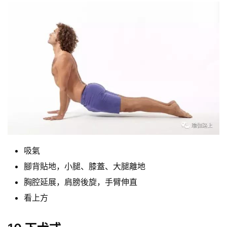
吸氣
腳背貼地，小腿、膝蓋、大腿離地
胸腔延展，肩膀後旋，手臂伸直
看上方