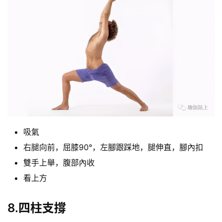
力
量
訓
練
增
肌
計
劃
吸氣
瑜
右腿向前，屈膝90°，左腳跟踩地，腿伸直，腳內扣
伽
雙手上舉，腹部內收
健
看上方
身
視
8.四柱支撐
頻