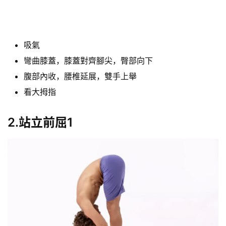
吸氣
彎曲膝蓋，膝蓋對齊腳尖，臀部向下
腹部內收，腰椎延展，雙手上舉
看大拇指
2.站立前屈1