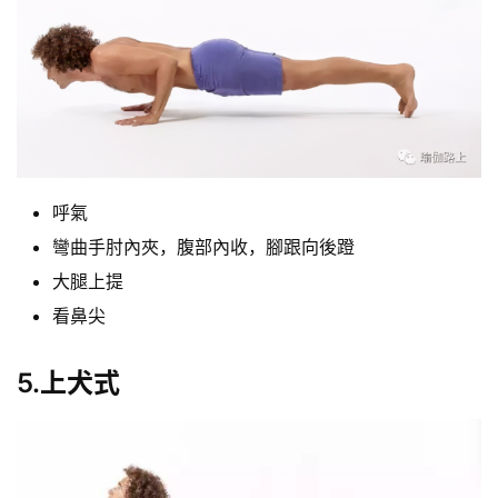
呼氣
彎曲手肘內夾，腹部內收，腳跟向後蹬
大腿上提
看鼻尖
5.上犬式