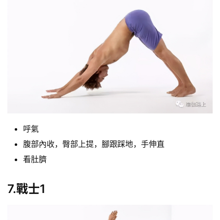
減
脂
計
劃
有
氧
運
呼氣
動
腹部內收，臀部上提，腳跟踩地，手伸直
看肚臍
訓
練
7.戰士1
心
得