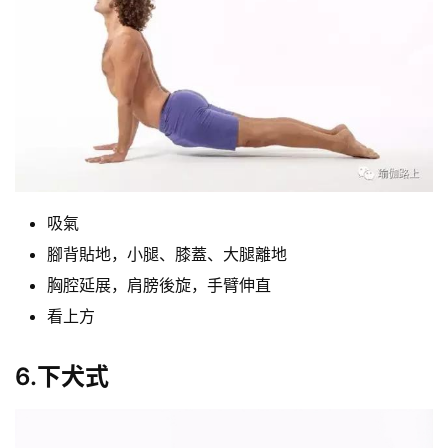
吸氣
腳背貼地，小腿、膝蓋、大腿離地
胸腔延展，肩膀後旋，手臂伸直
看上方
6.下犬式