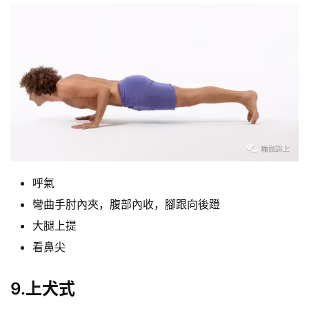
呼氣
彎曲手肘內夾，腹部內收，腳跟向後蹬
大腿上提
看鼻尖
9.上犬式