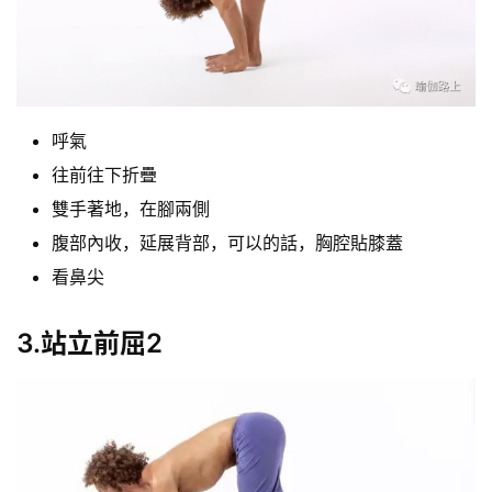
呼氣
往前往下折疊
雙手著地，在腳兩側
腹部內收，延展背部，可以的話，胸腔貼膝蓋
看鼻尖
3.站立前屈2