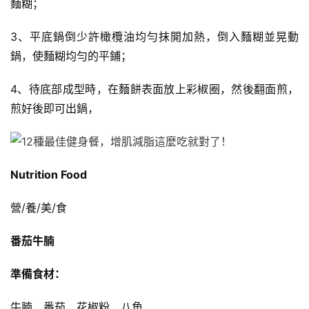
麵糊；
有
3、平底鍋倒少許橄欖油均勻抹開加熱，倒入麵糊並晃動
氧
鍋，使麵糊均勻的平鋪；
運
動
4、待底部成型時，在麵餅表面放上彩椒圈，然後翻面煎，
煎好後即可出鍋，
訓
練
心
得
Nutrition Food
營/養/美/食
力
量
番茄牛腩
訓
練
準備食材：
增
牛腩、番茄、花椒粉、八角