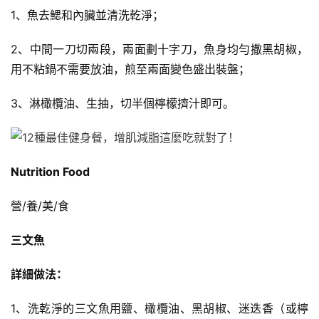
1、魚去鰓和內臟並清洗乾淨；
2、中間一刀切兩段，兩面劃十字刀，魚身均勻撒黑胡椒，
用不粘鍋不需要放油，煎至兩面變色盛出裝盤；
3、淋橄欖油、生抽，切半個檸檬擠汁即可。
Nutrition Food
營/養/美/食
三文魚
詳細做法：
1、洗乾淨的三文魚用鹽、橄欖油、黑胡椒、迷迭香（或檸