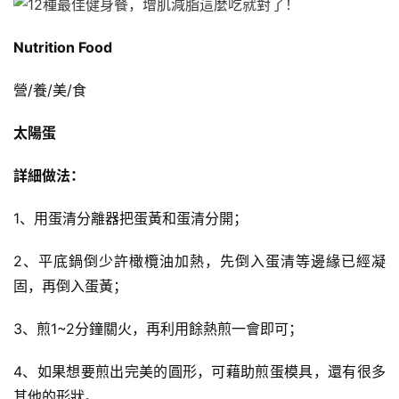
Nutrition Food
營/養/美/食
太陽蛋
詳細做法：
1、用蛋清分離器把蛋黃和蛋清分開；
2、平底鍋倒少許橄欖油加熱，先倒入蛋清等邊緣已經凝
固，再倒入蛋黃；
3、煎1~2分鐘關火，再利用餘熱煎一會即可；
4、如果想要煎出完美的圓形，可藉助煎蛋模具，還有很多
其他的形狀。