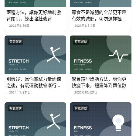
兩種方法，讓你更好地刺激
節食不是減肥的全部更不是
背闊肌，練出強壯後背
有效的減肥，切勿選擇極端
的方法
2022年6月6日
2021年5月17日
有氧運動
有氧運動
別懷疑，當你嘗試力量訓練
學會這些燃脂方法，讓你更
之後，有氧運動就會漸行漸
快瘦下來，體重降到兩位數
遠
2024年7月31日
2022年10月21日
有氧運動
有氧運動