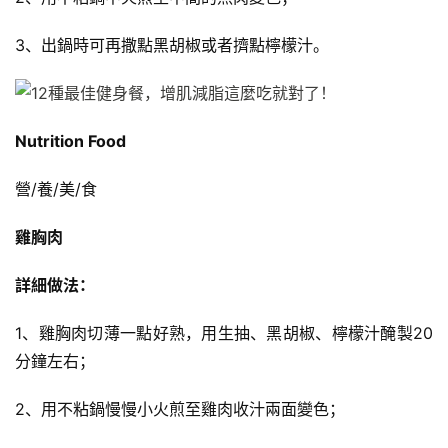
3、出鍋時可再撒點黑胡椒或者擠點檸檬汁。
Nutrition Food
營/養/美/食
雞胸肉
詳細做法：
1、雞胸肉切薄一點好熟，用生抽、黑胡椒、檸檬汁醃製20
分鐘左右；
2、用不粘鍋慢慢小火煎至雞肉收汁兩面變色；