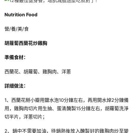
Nutrition Food
營/養/美/食
胡蘿蔔西蘭花炒雞胸
準備食材：
西蘭花、胡蘿蔔、雞胸肉、洋蔥
詳細做法：
1、西蘭花掰小瓣用鹽水泡10分鐘左右，再用開水焯2分鐘備
用，雞胸肉切片用生抽、蛋清醃製15分鐘左右，胡蘿蔔洗淨
切半片，洋蔥切片；
2、鍋中不需要加油，待鍋熱後放入醃製好的雞胸肉炒至變