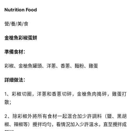
Nutrition Food
營/養/美/食
金槍魚彩椒蛋餅
準備食材：
彩椒、金槍魚罐頭、洋蔥、香蔥、麵粉、雞蛋
詳細做法：
1、彩椒切圈，洋蔥和香蔥切碎，金槍魚肉搗碎，雞蛋打
散；
減
脂
2、除彩椒外將所有食材一起混合加少許調料（鹽、黑胡
計
椒、辣椒等）攪拌均勻，看情況加入少許溫水，直至攪拌成
劃