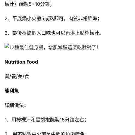
檬汁）醃製5~10分鐘；
2、平底鍋小火煎5成熟即可，肉質非常鮮嫩；
3、最後根據個人口味也可以再淋上點檸檬汁。
Nutrition Food
營/養/美/食
龍利魚
詳細做法：
1、用檸檬汁和黑胡椒醃製15分鐘左右；
2、用不粘鍋中火煎至中間的魚肉變色；