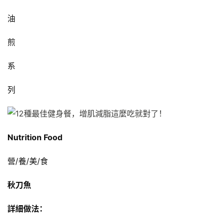
油
煎
系
列
Nutrition Food
營/養/美/食
秋刀魚
詳細做法：