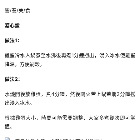
營/養/美/食
溏心蛋
做法1：
雞蛋冷水入鍋煮至水沸後再煮1分鐘撈出，浸入冰水使雞蛋
降溫，方便剝殼。
做法2：
水燒開後放雞蛋，煮4分鐘，然後關火蓋上鍋蓋燜2分鐘撈
出浸入冰水。
根據雞蛋大小，時間可能需要調整，大家多煮幾次即可掌
握。