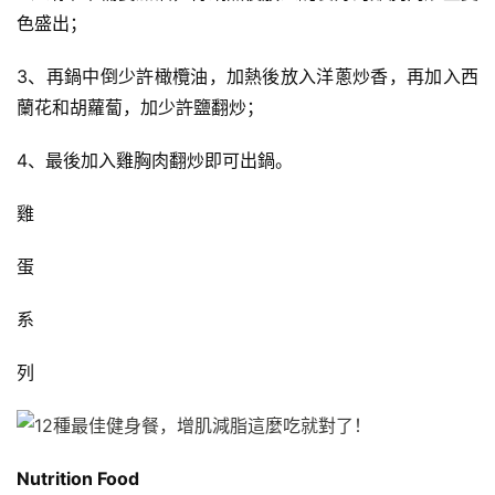
色盛出；
3、再鍋中倒少許橄欖油，加熱後放入洋蔥炒香，再加入西
蘭花和胡蘿蔔，加少許鹽翻炒；
4、最後加入雞胸肉翻炒即可出鍋。
雞
蛋
系
列
Nutrition Food