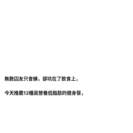
無數囚友只會練，卻坑在了飲食上，
今天推薦12種高營養低脂肪的健身餐，