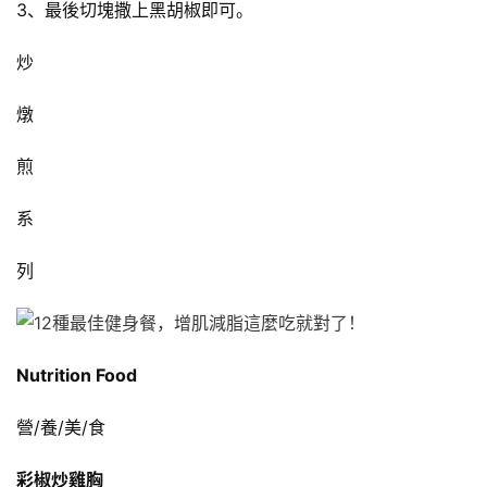
3、最後切塊撒上黑胡椒即可。
炒
燉
煎
系
列
Nutrition Food
營/養/美/食
彩椒炒雞胸