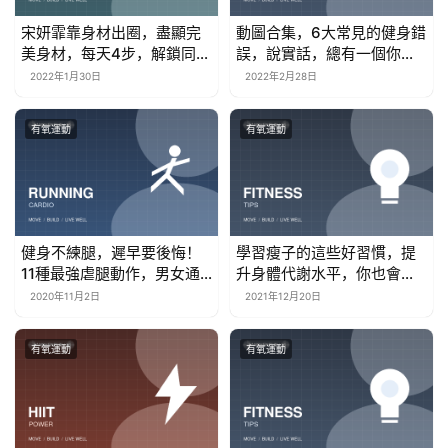
宋妍霏靠身材出圈，盡顯完
動圖合集，6大常見的健身錯
美身材，每天4步，解鎖同款
誤，說實話，總有一個你就
長腿
做錯了
2022年1月30日
2022年2月28日
有氧運動
有氧運動
健身不練腿，遲早要後悔！
學習瘦子的這些好習慣，提
11種最強虐腿動作，男女通
升身體代謝水平，你也會擁
用
有易瘦體質
2020年11月2日
2021年12月20日
有氧運動
有氧運動