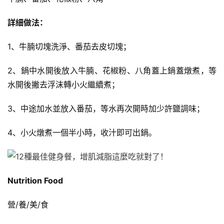
肌
計
詳細做法：
劃
1、牛腩切塊洗淨、番茄去皮切塊；
瑜
伽
2、鍋中水開後放入牛腩、花椒粉、八角蓋上鍋蓋燉煮，等
水開後撇去浮沫轉小火繼續煮；
健
身
3、中途加水並放入番茄，等水再次開時加少許鹽調味；
視
頻
4、小火燉煮一個半小時​​，收汁即可出鍋。
Nutrition Food
營/養/美/食