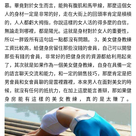
慕。畢竟對於女生而言，能夠有腹肌和馬甲線，那麼這個女
訓
人的身材一定是非常的好，走在大街上的回頭率肯定是槓槓
練
心
的，人人都虧大拇指，你說這樣的女人活的得多麼的自信，
得
無論走到哪裡，都是陽光。這就是身材對於女人的重要性，
所以一胖毀所有這句話一點都沒有問題。 3，美女健身教練
力
工資比較高，給健身房留住那些沒錢的會員，自己可以開發
量
那些有錢的會員，非常好的把健身房的資源都給利用起來
訓
了，其次就是如果作為一個美女健身教練，自身在具備一定
練
的語言聊天交流和能力，和一定的銷售技巧，那麼肯定是把
男會員和女會員聊的是雲裡霧裡，本來男人在面對美女的時
增
候，就沒有任何的抵抗力，在加上這麼能言善辯，那如果健
肌
身房能有這樣的美女教練，真的是太賺了。
計
劃
瑜
伽