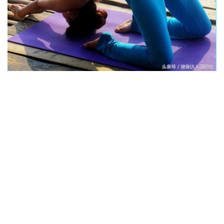
健
身
視
頻