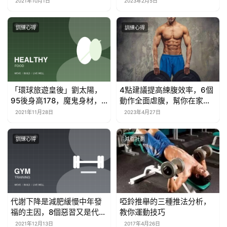
2021年10月1日
2023年2月5日
訓練心得
訓練心得
「環球旅遊皇後」劉太陽，
4點建議提高練腹效率，6個
95後身高178，魔鬼身材，
動作全面虐腹，幫你在家練
美到犯規
出結實好腹肌
2021年11月28日
2023年4月27日
訓練心得
減脂計劃
代謝下降是減肥緩慢中年發
啞鈴推舉的三種推法分析，
福的主因，8個惡習又是代謝
教你運動技巧
下降的主因
2021年12月13日
2017年4月26日