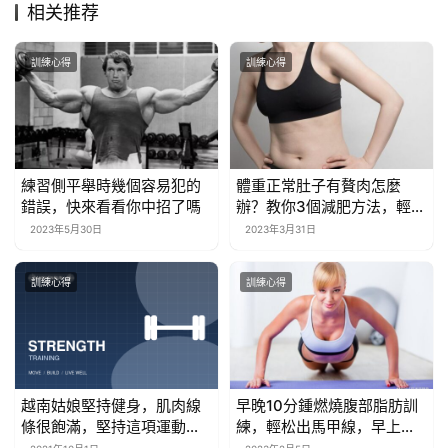
相关推荐
訓練心得
訓練心得
練習側平舉時幾個容易犯的
體重正常肚子有贅肉怎麼
錯誤，快來看看你中招了嗎
辦？教你3個減肥方法，輕松
瘦出好身材
2023年5月30日
2023年3月31日
訓練心得
訓練心得
越南姑娘堅持健身，肌肉線
早晚10分鍾燃燒腹部脂肪訓
條很飽滿，堅持這項運動你
練，輕松出馬甲線，早上精
也行
神晚上睡得香