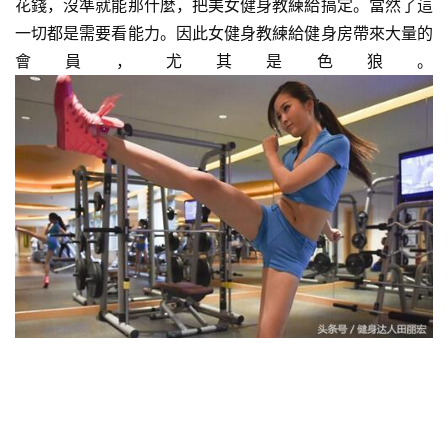
花錢，沒準就能那什麼，把美女健身教練給搞定。當然了這
一切都是需要看能力。因此女健身教練給健身房帶來大量的
會員，尤其是色狼。