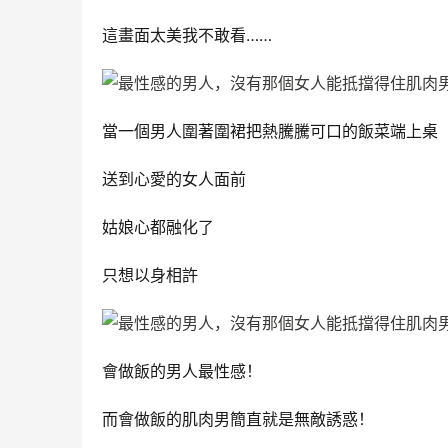
這畫面太美我不敢看……
當一個男人圍著圍裙把熱騰騰可口的飯菜端上桌
送到心愛的女人面前
姑娘心都融化了
只想以身相許
會做飯的男人最性感！
而會做飯的肌肉男簡直就是無敵誘惑！