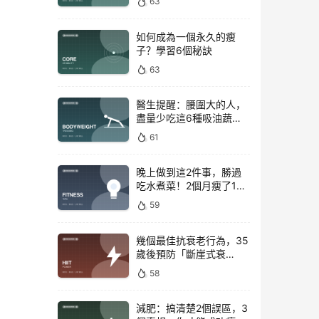
63
如何成為一個永久的瘦
子？學習6個秘訣
63
醫生提醒：腰圍大的人，
盡量少吃這6種吸油蔬
菜！
61
晚上做到這2件事，勝過
吃水煮菜！2個月瘦了15
斤，腰圍下降6cm
59
幾個最佳抗衰老行為，35
歲後預防「斷崖式衰
老」！
58
減肥：搞清楚2個誤區，3