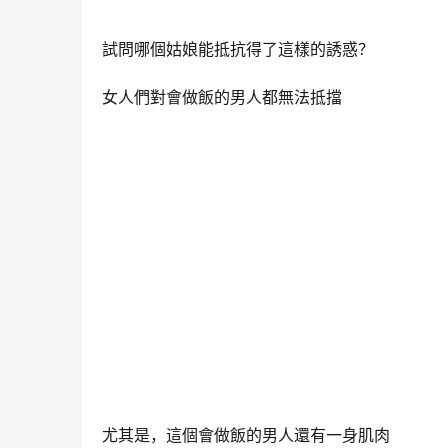
試問哪個姑娘能抵抗得了這樣的誘惑？
女人們對會做飯的男人都無法抵擋
尤其是，這個會做飯的男人還有一身肌肉