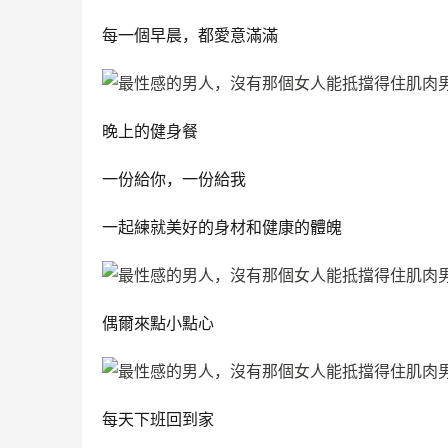
每一個早晨，都愛意滿滿
晚上的健身餐
一份給你，一份給我
一起練就美好的身材和健康的體魄
偶爾來點小點心
每天下班回到家