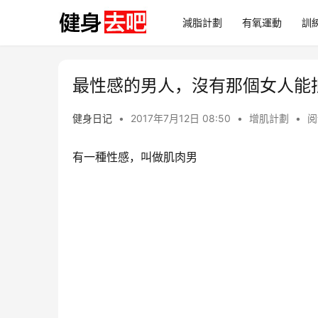
減脂計劃
有氧運動
訓
最性感的男人，沒有那個女人能
健身日记
•
2017年7月12日 08:50
•
增肌計劃
•
阅
有一種性感，叫做肌肉男