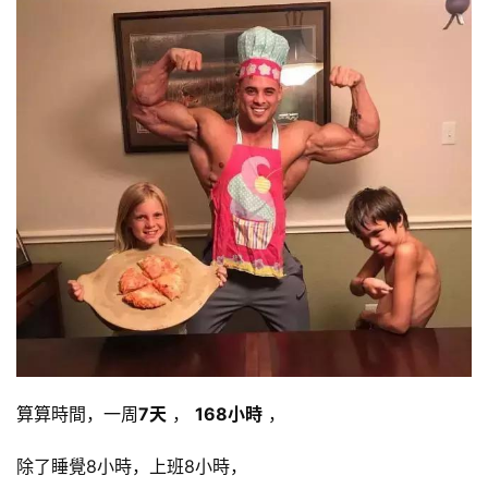
算算時間，一周
7天
，
168小時
，
除了睡覺8小時，上班8小時，