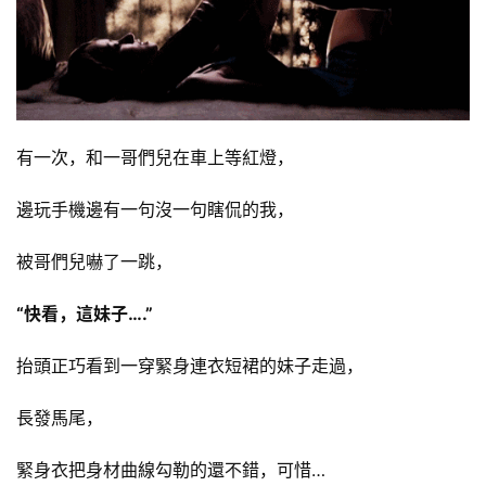
有一次，和一哥們兒在車上等紅燈，
邊玩手機邊有一句沒一句瞎侃的我，
被哥們兒嚇了一跳，
“快看，這妹子….”
抬頭正巧看到一穿緊身連衣短裙的妹子走過，
長發馬尾，
緊身衣把身材曲線勾勒的還不錯，可惜…