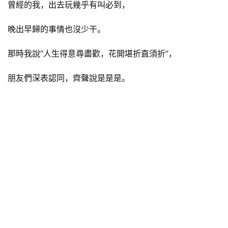
曾經的我，出去玩幾乎有叫必到，
晚出早歸的事情也沒少干。
那時我說“人生得意尋盡歡，花開堪折直須折”，
朋友們深表認同，齊聲說是是是。