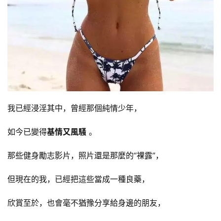
量
訓
練
增
肌
計
劃
我已經浸淫其中，曾經那個純情少年，
瑜
伽
如今已變得
基情又風騷
。
那些健身勵志影片，照片還是那麼的“裸露”，
健
身
但現在的我，已經把這些當成一種良藥，
視
頻
欣賞至於，也會毫不猶豫分享給身邊的朋友，