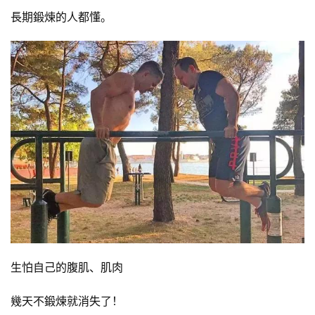
長期鍛煉的人都懂。
生怕自己的腹肌、肌肉
幾天不鍛煉就消失了！