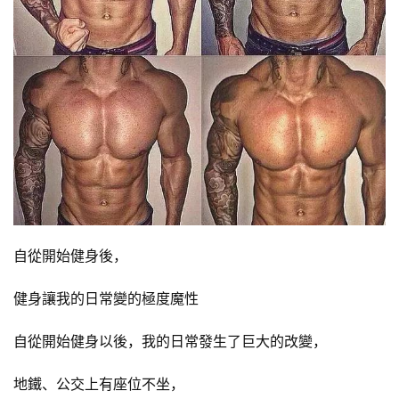
自從開始健身後，
健身讓我的日常變的極度魔性
自從開始健身以後，我的日常發生了巨大的改變，
地鐵、公交上有座位不坐，