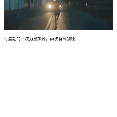
每星期的三次力量訓練，兩次有氧訓練，