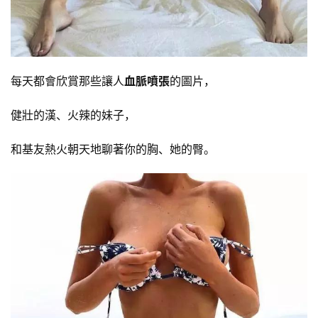
減
脂
計
每天都會欣賞那些讓人
血脈噴張
的圖片，
劃
健壯的漢、火辣的妹子，
有
氧
和基友熱火朝天地聊著你的胸、她的臀。
運
動
訓
練
心
得
力