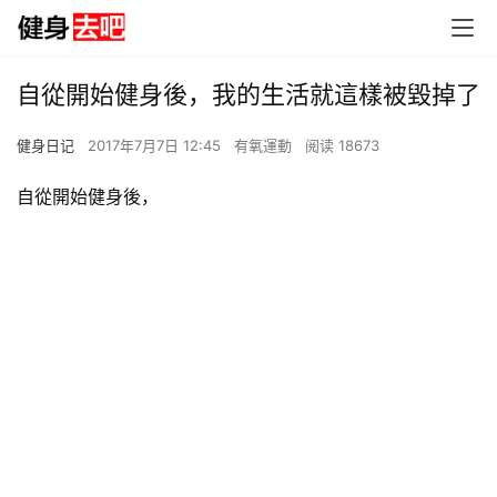
自從開始健身後，我的生活就這樣被毀掉了
健身日记
2017年7月7日 12:45
有氧運動
阅读 18673
自從開始健身後，