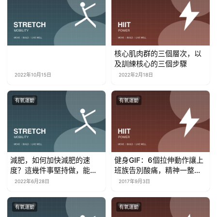
核心肌肉群的三個層次，以
及訓練核心的三個步驟
2022年10月15日
2022年2月18日
有氧運動
有氧運動
減肥，如何加快減肥的速
健身GIF：6個拉伸動作讓上
度？這幾件事堅持做，能幫
班族告別酸痛，精神一整
你提高身體代謝
天！
2022年6月28日
2017年9月3日
有氧運動
有氧運動