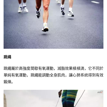
跳繩
跳繩屬於高強度間歇有氧運動，減脂效果槓槓滴，它不同於
單純有氧運動，跳繩能調動全身肌肉，讓心肺系統得到有效
鍛煉。