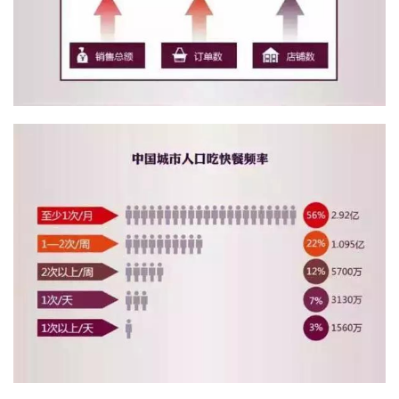
減
脂
計
劃
有
氧
運
動
訓