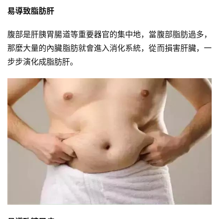
易導致脂肪肝
身
視
腹部是肝胰胃腸道等重要器官的集中地，當腹部脂肪過多，
頻
那麼大量的內臟脂肪就會進入消化系統，從而損害肝臟，一
步步演化成脂肪肝。