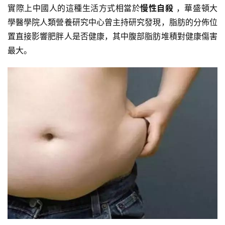
練
實際上中國人的這種生活方式相當於
慢性自殺
，華盛頓大
心
學醫學院人類營養研究中心曾主持研究發現，脂肪的分佈位
得
置直接影響肥胖人是否健康，其中腹部脂肪堆積對健康傷害
最大。
力
量
訓
練
增
肌
計
劃
瑜
伽
健