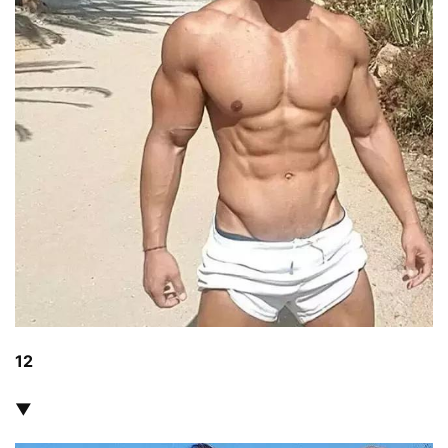
量
訓
練
增
肌
計
劃
瑜
伽
健
身
12
視
頻
▼