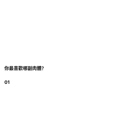
你最喜歡哪副肉體？
01