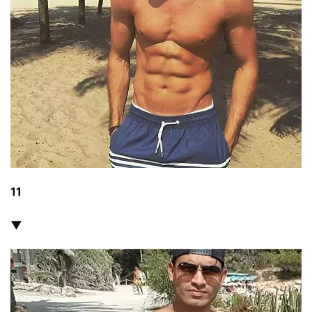
減
脂
計
劃
有
氧
運
動
11
訓
▼
練
心
得
力