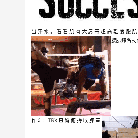
出汗水。看看肌肉大屌哥超高難度腹肌
腹肌練習動
作3：TRX直臂俯撐收膝蓋