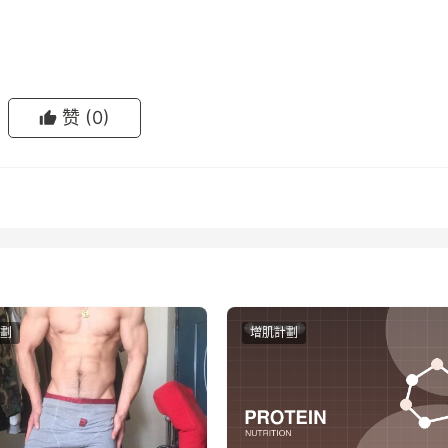
赞
(0)
劃
增肌計劃