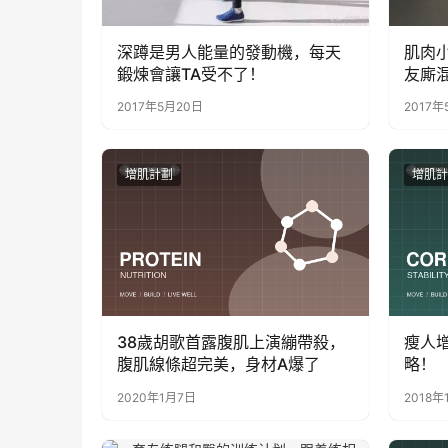
深蹲是男人能量的發動機，每天
肌肉
鍛煉會讓TA受不了！
友廝
2017年5月20日
2017年
增肌計劃
增肌計
38歲胡歌首露腹肌上演繃帶殺，
瘦人
腹肌線條超完美，身材A爆了
略！
2020年1月7日
2018年