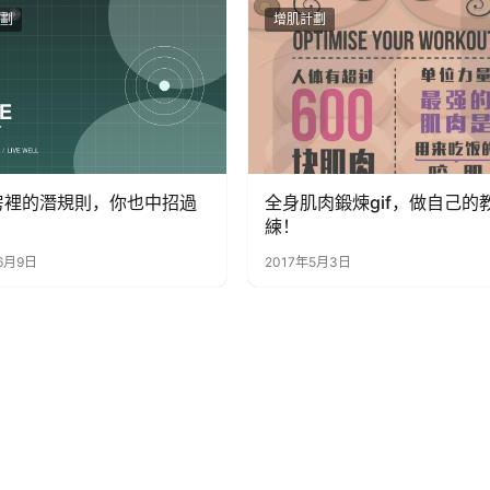
劃
增肌計劃
房裡的潛規則，你也中招過
全身肌肉鍛煉gif，做自己的
練！
6月9日
2017年5月3日