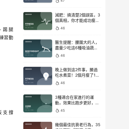
47
減肥：搞清楚2個誤區，3
個真相，你才能成功瘦下
來！
46
+踢腿
練習動
醫生提醒：腰圍大的人，
盡量少吃這6種吸油蔬
菜！
46
晚上做到這2件事，勝過
吃水煮菜！2個月瘦了15
斤，腰圍下降6cm
46
3種適合在家進行的運
動，效果比跑步更好，是
公認的脂肪殺手！
45
板支撐
幾個最佳抗衰老行為，35