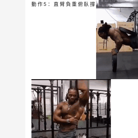
動作5：直臂負重俯臥撐