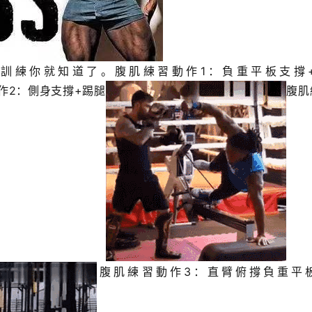
訓練你就知道了。腹肌練習動作1：負重平板支撐
作2：側身支撐+踢腿
腹肌
腹肌練習動作3：直臂俯撐負重平