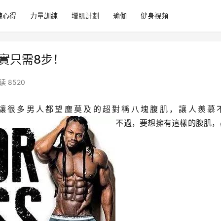
練心得
力量訓練
增肌計劃
瑜伽
健身視頻
實只需8步！
读 8520
，他擁有讓很多男人都望塵莫及的超對稱八塊腹肌，讓人羨慕
不過，要想擁有這樣的腹肌，