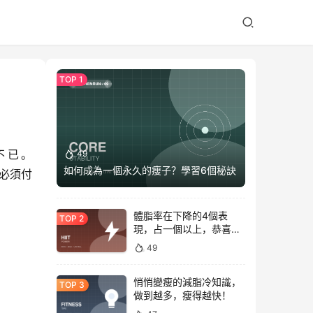
不已。
49
如何成為一個永久的瘦子？學習6個秘訣
必須付
體脂率在下降的4個表
現，占一個以上，恭喜你
正在變瘦
49
悄悄變瘦的減脂冷知識，
做到越多，瘦得越快！