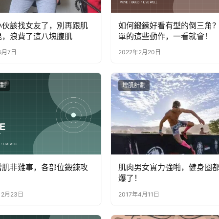
小伙該找女友了，別再跟肌
如何鍛鍊好看有型的倒三角
混，浪費了這八塊腹肌
單的這些動作，一看就會！
5月7日
2022年2月20日
劃
增肌計劃
增肌非難事，各部位鍛鍊攻
肌肉男女實力強啪，健身圈
爆了！
12月23日
2017年4月11日