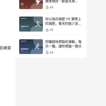
歲後預防「斷崖式衰
老」！
45
你以為的減肥 VS 實際上
的減肥，看完你能少走彎
路
45
四種超快燃脂的運動，每
天一種，讓你燃脂一整天
肌練習
43