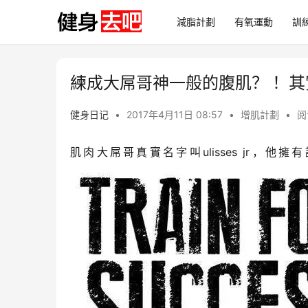
減脂計劃
有氧運動
訓
練成大屌哥神一般的腹肌？ ！其
健身日记
•
2017年4月11日 08:57
•
增肌計劃
•
阅
肌肉大屌哥真實名字叫ulisses jr