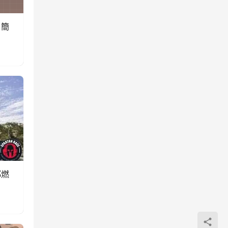
？簡
都燃