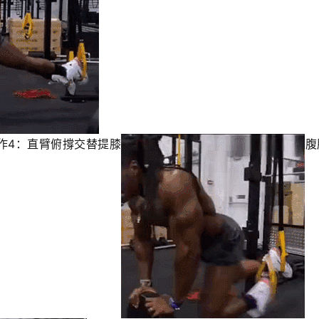
作4：直臂俯撐交替提膝
腹