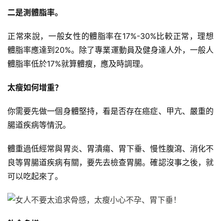
增
二是測體脂率。
肌
計
正常來說，一般女性的體脂率在17%-30%比較正常，理想
劃
體脂率應達到20%。除了專業運動員及健身達人外，一般人
體脂率低於17%就算體瘦，應及時調理。
瑜
伽
太瘦如何增重？
你需要先做一個身體堅持，看是否存在癌症、甲亢、嚴重的
健
身
腸道疾病等情況。
視
頻
體重過低經常與胃炎、胃潰瘍、胃下垂、慢性腹瀉、消化不
良等胃腸道疾病有關，要先去檢查胃腸。確認沒事之後，就
可以吃起來了。