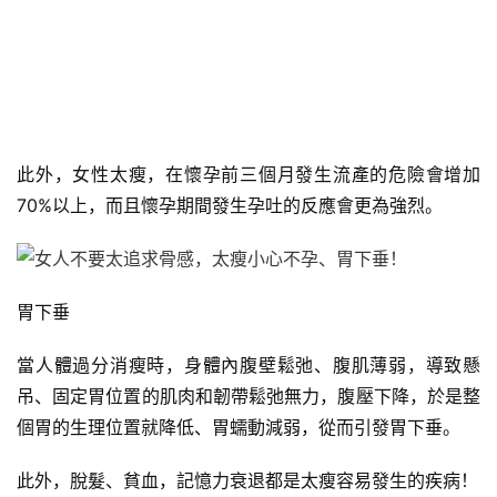
此外，女性太瘦，在懷孕前三個月發生流產的危險會增加
70%以上，而且懷孕期間發生孕吐的反應會更為強烈。
胃下垂
當人體過分消瘦時，身體內腹壁鬆弛、腹肌薄弱，導致懸
吊、固定胃位置的肌肉和韌帶鬆弛無力，腹壓下降，於是整
個胃的生理位置就降低、胃蠕動減弱，從而引發胃下垂。
減
脂
此外，脫髮、貧血，記憶力衰退都是太瘦容易發生的疾病！