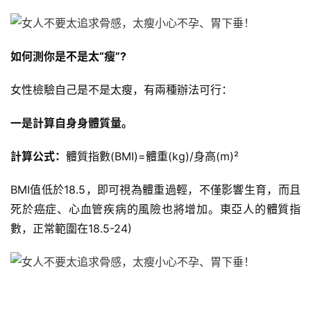
計
劃
如何測你是不是太“瘦”?
有
氧
女性檢驗自己是不是太瘦，有兩種辦法可行：
運
動
一是計算自身身體質量。
訓
計算公式：
體質指數(BMI)=體重(kg)/身高(m)²
練
心
BMI值低於18.5，即可視為體重過輕，不僅影響生育，而且
得
死於癌症、心血管疾病的風險也將增加。東亞人的體質指
數，正常範圍在18.5-24)
力
量
訓
練