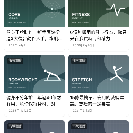
健身王牌動作，新手應該從
6個無卵用的健身行為，你只
這3大復合動作入手，增肌效
是在浪費時間和精力
果明顯！
2022年4月2日
2026年7月28日
有氧運動
有氧運動
健身不分年齡，年過40依然
15條最簡單、管用的減脂建
有用，幫你保持身材、對抗
議，想瘦的一定要看
衰老
2025年11月29日
2021年5月2日
有氧運動
有氧運動