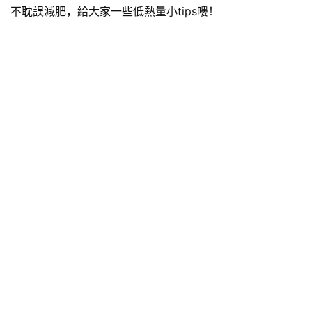
不耽誤減肥，給大家一些低熱量小tips嘍！