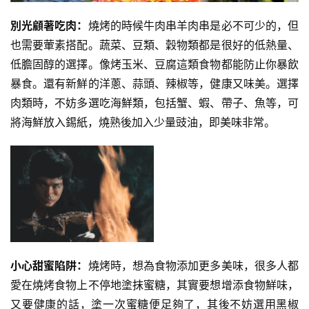
動
別光顧著吃肉：
燒烤的時候牛肉串羊肉串是必不可少的，但
訓
也需要葷素搭配。蔬菜、豆類、穀物類都是很好的低熱量、
練
低膽固醇的選擇。像烤玉米、豆腐這類食物都能防止你暴飲
心
暴食。還有新鮮的洋蔥、蒜頭、辣椒等，健康又味美。選擇
得
肉類時，不妨多選吃海鮮類，包括蟹、蝦、帶子、魚等，可
將海鮮放入錫紙，燒熟後加入少量豉油，即美味非常。
力
量
訓
練
增
肌
計
小心甜蜜陷阱：
燒烤時，想為食物添加更多美味，很多人都
劃
愛在燒烤食物上不停地塗抹蜜糖，其實要想增添食物鮮味，
又要健康的話，塗一次蜜糖便足夠了，其後不妨選用黑椒
瑜