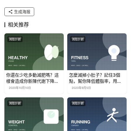
生成海报
相关推荐
減脂計劃
減脂計劃
你還在少吃多動減肥嗎？這
怎麼減掉小肚子？記住3個
樣會造成你新陳代謝下降，
點，幫你降低體脂率，甩掉
減脂會反彈
腰腹贅肉
2020年10月10日
2020年9月5日
減脂計劃
減脂計劃