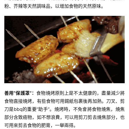
伽
粉、芥辣等天然調味品，以增加食物的天然原味。
健
身
視
頻
善用“保護罩”：
食物燒烤原則上是不太健康的，盡量減少將
食物直接燒烤，有些食物可用錫紙包裹後再加熱。刀叉、剪
刀是bbq的重要“助手”。燒烤時，不免會將食物燒焦，燒焦
部分含致癌物，如不想浪費，可以用剪刀剪去燒焦部分，也
可用來剪去食物的肥膏，一舉兩得。