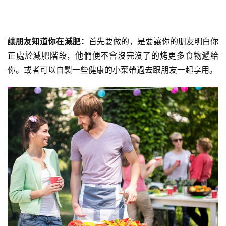
讓朋友知道你在減肥：
首先要做的，是要讓你的朋友明白你
正處於減肥階段，他們便不會沒完沒了的烤更多食物遞給
你。或者可以自製一些健康的小菜帶過去跟朋友一起享用。
減
脂
計
劃
有
氧
運