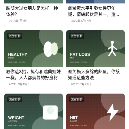
胸部大过女朋友是怎样一种
雌激素水平引發女性更年
体验？
期，情緒起伏是其一，還有
兩點更值得關注
2018年1月1日
2022年3月17日
減脂計劃
減脂計劃
教你這3招，擁有和瑞典姐妹
避免攝入多餘的熱量，你該
一樣，人人都羨慕的好身材
知道這些方法
2021年9月15日
2017年7月29日
減脂計劃
減脂計劃