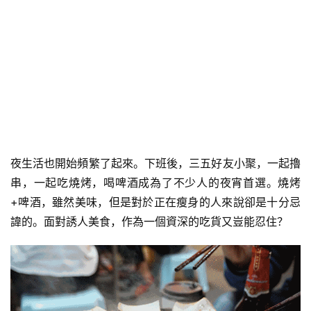
夜生活也開始頻繁了起來。下班後，三五好友小聚，一起擼
串，一起吃燒烤，喝啤酒成為了不少人的夜宵首選。燒烤
+啤酒，雖然美味，但是對於正在瘦身的人來說卻是十分忌
諱的。面對誘人美食，作為一個資深的吃貨又豈能忍住？