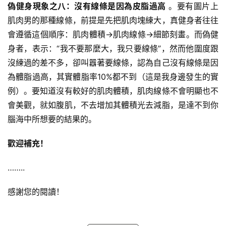
偽健身現象之八：沒有線條是因為皮脂過高
。要有圖片上
肌肉男的那種線條，前提是先把肌肉塊練大，真健身者往往
會遵循這個順序：肌肉體積→肌肉線條→細節刻畫。而偽健
身者，表示：“我不要那麼大，我只要線條”，然而他圍度跟
沒練過的差不多，卻叫囂著要線條，認為自己沒有線條是因
為體脂過高，其實體脂率10%都不到（這是我身邊發生的實
例）。要知道沒有較好的肌肉體積，肌肉線條不會明顯也不
會美觀，就如腹肌，不去增加其體積光去減脂，是達不到你
腦海中所想要的結果的。
歡迎補充！
……..
感謝您的閱讀！