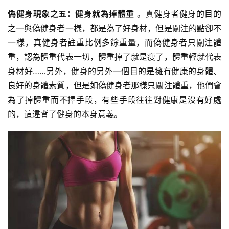
量
偽健身現象之五：健身就為掉體重
。真健身者健身的目的
訓
練
之一與偽健身者一樣，都是為了好身材，但是關注的點卻不
一樣，真健身者註重比例多餘重量，而偽健身者只關注體
增
重，認為體重代表一切，體重掉了就是瘦了，體重輕就代表
肌
身材好……另外，健身的另外一個目的是擁有健康的身體、
計
良好的身體素質，但是如偽健身者那樣只關注體重，他們會
劃
為了掉體重而不擇手段，有些手段往往對健康是沒有好處
的，這違背了健身的本身意義。
瑜
伽
健
身
視
頻