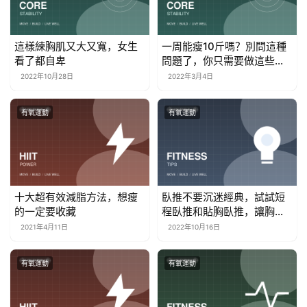
這樣練胸肌又大又寬，女生
一周能瘦10斤嗎？別問這種
看了都自卑
問題了，你只需要做這些並
控制飲食
2022年10月28日
2022年3月4日
有氧運動
有氧運動
十大超有效減脂方法，想瘦
臥推不要沉迷經典，試試短
的一定要收藏
程臥推和貼胸臥推，讓胸肌
變大
2021年4月11日
2022年10月16日
有氧運動
有氧運動