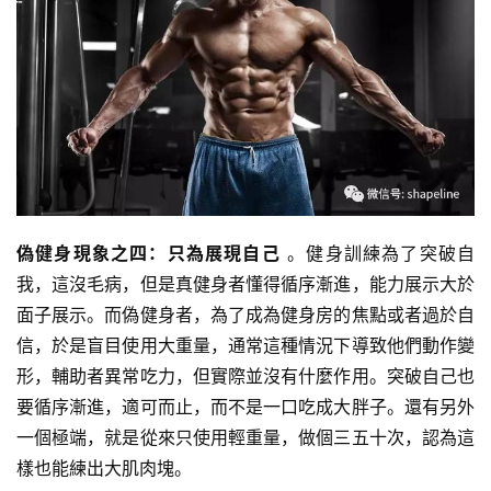
減
脂
計
劃
有
氧
運
偽健身現象之四：只為展現自己
。健身訓練為了突破自
動
我，這沒毛病，但是真健身者懂得循序漸進，能力展示大於
面子展示。而偽健身者，為了成為健身房的焦點或者過於自
訓
信，於是盲目使用大重量，通常這種情況下導致他們動作變
練
形，輔助者異常吃力，但實際並沒有什麼作用。突破自己也
心
要循序漸進，適可而止，而不是一口吃成大胖子。還有另外
得
一個極端，就是從來只使用輕重量，做個三五十次，認為這
樣也能練出大肌肉塊。
力