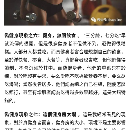
偽健身現象之六：健身，無關飲食
。 “三分練，七分吃”早
就流傳的很開，但是很多健身者不但做不到，還做得很糟
糕。大部分人都愛吃，而真健身者會合理規劃自己的飲食，
至於洋快餐、零食、大餐等，真健身者也會吃，但他們懂得
節制，不會沉溺於其中。而偽健身者，他們的重點只在於
練，對於吃沒有要求，要么愛吃不吃導致營養不足，要么胡
吃海喝；當然後者居多，他們認為總之自己在練，隨便怎麼
吃都行，甚至有增肌者認為吃得越多效果越好，這是大錯特
錯的。
偽健身現象之七：這個健身房太爛
。這是我經常看見的現
象，對於真健身者而言，健身房的大小、環境不是主要影響