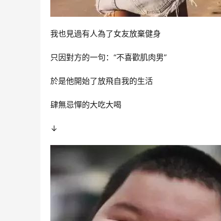
我也見過有人為了女友放棄健身
只因對方的一句：“不喜歡肌肉男”
於是他開始了放飛自我的生活
肆無忌憚的大吃大喝
↓