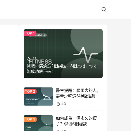
43
減肥：搞清楚2個誤區，3個真相，你才
能成功瘦下來！
醫生提醒：腰圍大的人，
盡量少吃這6種吸油蔬
菜！
43
如何成為一個永久的瘦
子？學習6個秘訣