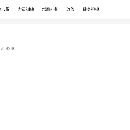
練心得
力量訓練
增肌計劃
瑜伽
健身視頻
读 9260