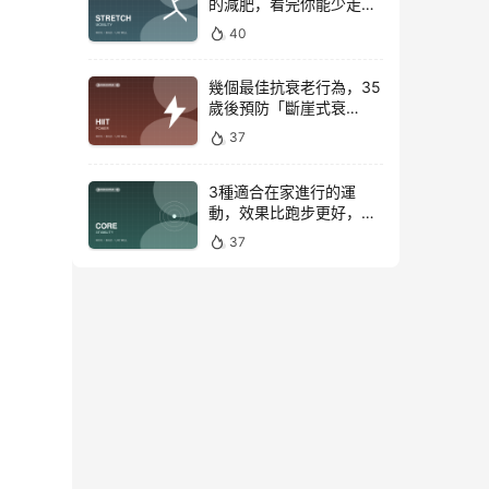
的減肥，看完你能少走彎
路
40
幾個最佳抗衰老行為，35
歲後預防「斷崖式衰
老」！
37
3種適合在家進行的運
動，效果比跑步更好，是
公認的脂肪殺手！
37