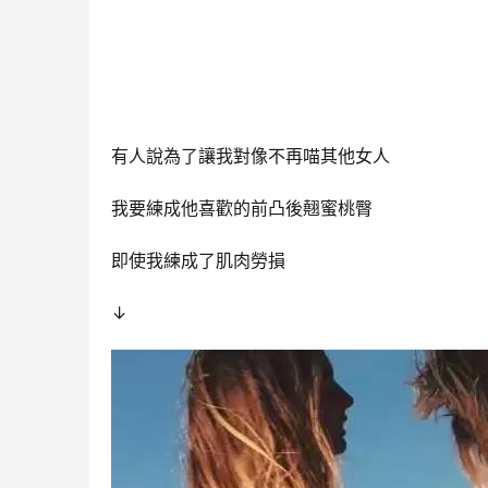
有人說為了讓我對像不再喵其他女人
我要練成他喜歡的前凸後翹蜜桃臀
即使我練成了肌肉勞損
↓