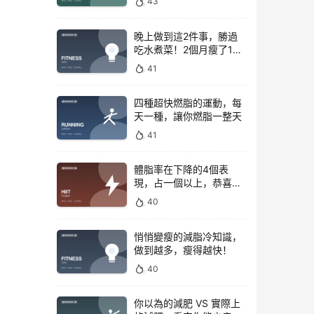
43
晚上做到這2件事，勝過
吃水煮菜！2個月瘦了15
斤，腰圍下降6cm
41
四種超快燃脂的運動，每
天一種，讓你燃脂一整天
41
體脂率在下降的4個表
現，占一個以上，恭喜你
正在變瘦
40
悄悄變瘦的減脂冷知識，
做到越多，瘦得越快！
40
你以為的減肥 VS 實際上