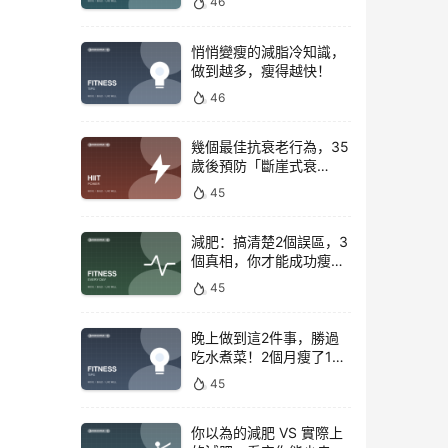
46
悄悄變瘦的減脂冷知識，
做到越多，瘦得越快！
46
幾個最佳抗衰老行為，35
歲後預防「斷崖式衰
老」！
45
減肥：搞清楚2個誤區，3
個真相，你才能成功瘦下
來！
45
晚上做到這2件事，勝過
吃水煮菜！2個月瘦了15
斤，腰圍下降6cm
45
你以為的減肥 VS 實際上