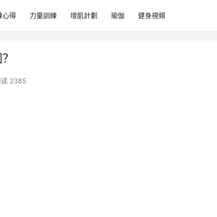
練心得
力量訓練
增肌計劃
瑜伽
健身視頻
個？
读 2385