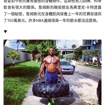
詹皇如今依然擁有變態的身體條件，這與他努力訓練、科學
飲食有很大的關係。詹姆斯的親密朋友馬弗里克·卡特透露
了一個秘密，詹姆斯光在身體肌肉保養上一年的花費就達到
了150萬美元。許多NBA邊緣球員一年的薪水都沒這麼高。
▼