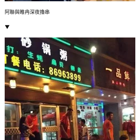
阿聯與睢冉深夜擼串
▼