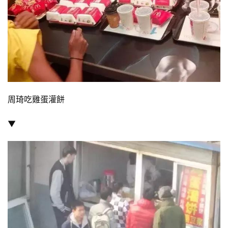
周琦吃雞蛋灌餅
▼