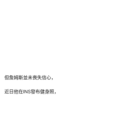
但詹姆斯並未喪失信心，
近日他在INS發布健身照，