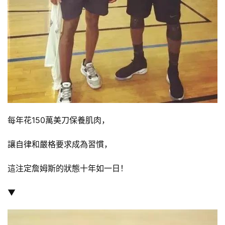
每年花150萬美刀保養肌肉，
讓自律和嚴格要求成為習慣，
這注定詹姆斯的狀態十年如一日！
▼