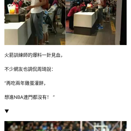
火箭訓練師的爆料一針見血，
不少網友也調侃周琦說：
“再吃兩年雞蛋灌餅，
想進NBA連門都沒有！ ”
▼