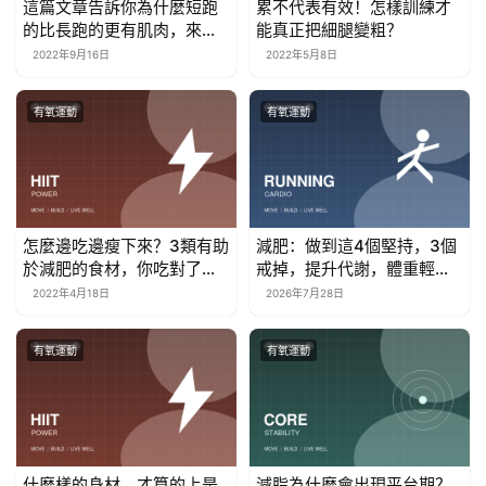
這篇文章告訴你為什麼短跑
累不代表有效！怎樣訓練才
的比長跑的更有肌肉，來看
能真正把細腿變粗？
看
2022年9月16日
2022年5月8日
有氧運動
有氧運動
怎麼邊吃邊瘦下來？3類有助
減肥：做到這4個堅持，3個
於減肥的食材，你吃對了
戒掉，提升代謝，體重輕鬆
嗎？
掉20斤
2022年4月18日
2026年7月28日
有氧運動
有氧運動
什麼樣的身材，才算的上是
減脂為什麼會出現平台期？