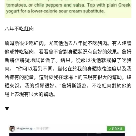
減
脂
八年不吃紅肉
計
劃
詹姆斯很少吃紅肉，尤其他過去八年從不吃豬肉。有人建議
他戒掉吃豬肉，看看會不會對身體狀況有良好的效果。詹姆
有
斯將信將疑地試著做了。結果，從那以後他就戒掉了吃豬
氧
肉。 “你可以看到不同，變化在於我的身體恢復速度以及我
運
動
所擁有的能量，這對於我在球場上的表現有很大的幫助，總
體來說，我的感覺很好。”詹姆斯認為，不吃紅肉對於他的
訓
場上表現有很大的幫助。
練
心
▼
得
力