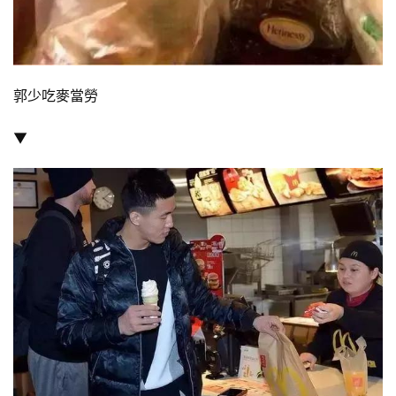
郭少吃麥當勞
▼