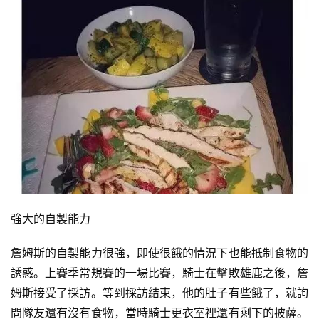
量
訓
練
增
肌
計
劃
瑜
伽
強大的自製能力
健
身
詹姆斯的自製能力很強，即使很餓的情況下也能抵制食物的
視
誘惑。上賽季常規賽的一場比賽，騎士在擊敗雄鹿之後，詹
頻
姆斯接受了採訪。等到採訪結束，他的肚子有些餓了，就詢
問隊友還有沒有食物，當時騎士更衣室裡還有剩下的披薩。