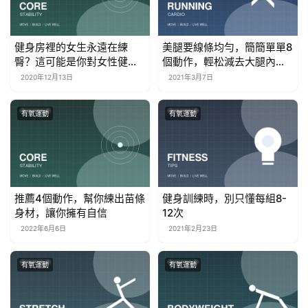
健身房裡的女生永遠在練
美腿要線條均勻，簡簡單單8
臀？這可能是你對女性健身
個動作，輕松減去大腿內側
者的誤解
脂肪
2020年12月13日
2021年3月7日
有氧運動
有氧運動
推薦4個動作，幫你練出苗條
健身訓練時，別只懂每組8-
身材，讓你擁有自信
12次
2022年6月6日
2021年2月23日
有氧運動
有氧運動