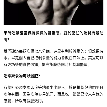
平時吃飯經常保持微微的飢餓感，對於脂肪的消耗有幫助
嗎？
我們建議每頓吃個七八分飽，這是有利於減重的；但效果有
限，畢竟個人自己控制食量的能力會敗在口味上。其實可以
有更巧妙的食物選擇，提高飽腹感同時控制總能量。
吃辛辣食物可以減肥？
有統計發現泰國印度等地很少出肥人，於是推斷與他們平日
減
嗜辣有關。因為吃辣容易流汗，而且吃一點點已令人有飽的
脂
感覺，所以有減肥效用。
計