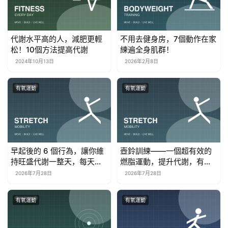
代謝水平高的人，減肥更輕
不用去健身房，7個動作在家
松！10個方法提高代謝
練遍全身肌群！
2024年10月13日
2026年2月8日
有氧運動
有氧運動
早起後的 6 個行為，讓你維
壺鈴訓練——一個超有效的
持旺盛代謝一整天，每天多
燃脂運動，提升代謝，有效
燃燒300卡路里
抗衰老！
2026年7月28日
2026年7月28日
有氧運動
有氧運動