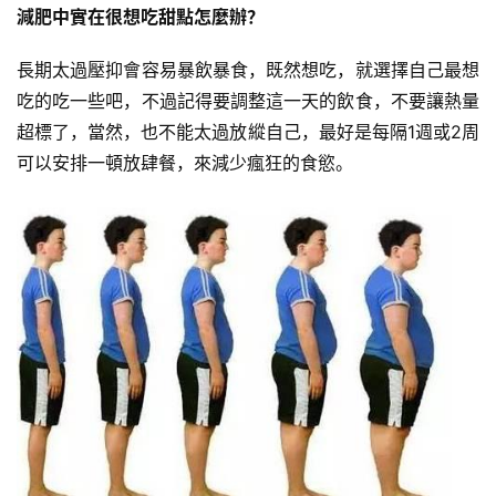
增
減肥中實在很想吃甜點怎麼辦？
肌
計
長期太過壓抑會容易暴飲暴食，既然想吃，就選擇自己最想
劃
吃的吃一些吧，不過記得要調整這一天的飲食，不要讓熱量
超標了，當然，也不能太過放縱自己，最好是每隔1週或2周
瑜
可以安排一頓放肆餐，來減少瘋狂的食慾。
伽
健
身
視
頻