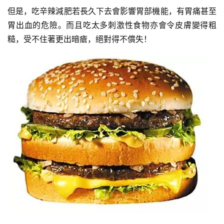
劃
但是，吃辛辣減肥若長久下去會影響胃部機能，有胃痛甚至
胃出血的危險。而且吃太多刺激性食物亦會令皮膚變得粗
有
糙，受不住著更出暗瘡，絕對得不償失！
氧
運
動
訓
練
心
得
力
量
訓
練