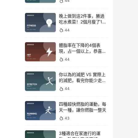
44
晚上做到這2件事，勝過
吃水煮菜！2個月瘦了15
斤，腰圍下降6cm
44
體脂率在下降的4個表
現，占一個以上，恭喜你
正在變瘦
44
你以為的減肥 VS 實際上
的減肥，看完你能少走彎
路
44
四種超快燃脂的運動，每
天一種，讓你燃脂一整天
43
3種適合在家進行的運