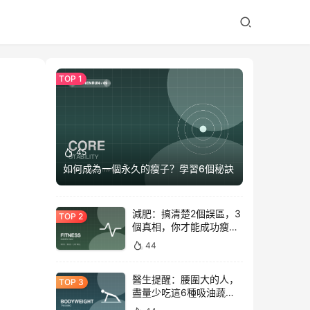
45
如何成為一個永久的瘦子？學習6個秘訣
減肥：搞清楚2個誤區，3
個真相，你才能成功瘦下
來！
44
醫生提醒：腰圍大的人，
盡量少吃這6種吸油蔬
菜！