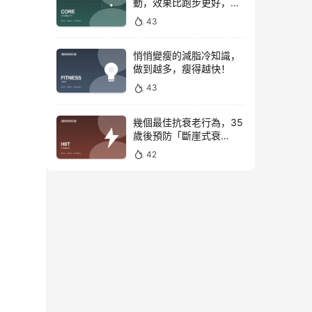
動，效果比跑步更好，是
公認的脂肪殺手！
43
悄悄變瘦的減脂冷知識，
做到越多，瘦得越快！
43
幾個最佳抗衰老行為，35
歲後預防「斷崖式衰
老」！
42