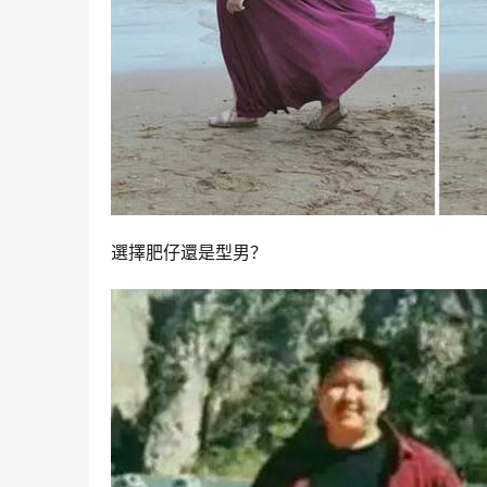
選擇肥仔還是型男？