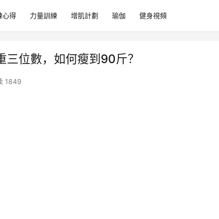
練心得
力量訓練
增肌計劃
瑜伽
健身視頻
重三位數，如何瘦到90斤？
 1849