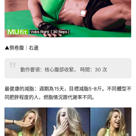
▲側卷腹｜右邊
動作要領：核心腹部收緊， 時間：30 次
最健康的減脂：週期為15天，目標減脂5-8斤。不同體型不
同肥胖程度的人，燃脂情況跟代謝率不同。