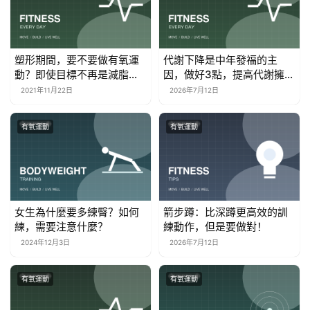
塑形期間，要不要做有氧運
代謝下降是中年發福的主
動？即使目標不再是減脂，
因，做好3點，提高代謝擁有
它也很重要
纖細身材！
2021年11月22日
2026年7月12日
有氧運動
有氧運動
女生為什麼要多練臀？如何
箭步蹲：比深蹲更高效的訓
練，需要注意什麼？
練動作，但是要做對！
2024年12月3日
2026年7月12日
有氧運動
有氧運動