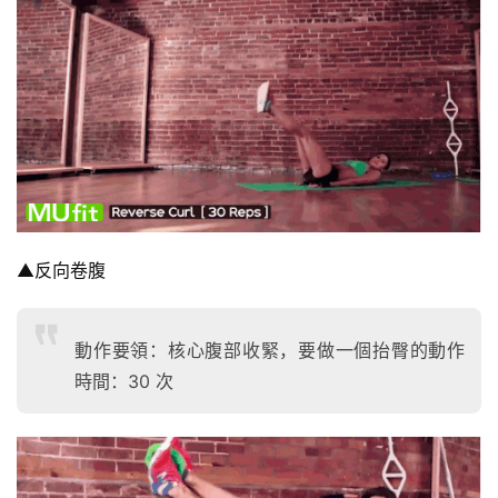
增
肌
計
劃
瑜
伽
健
身
▲反向卷腹
視
頻
動作要領：核心腹部收緊，要做一個抬臀的動作
時間：30 次