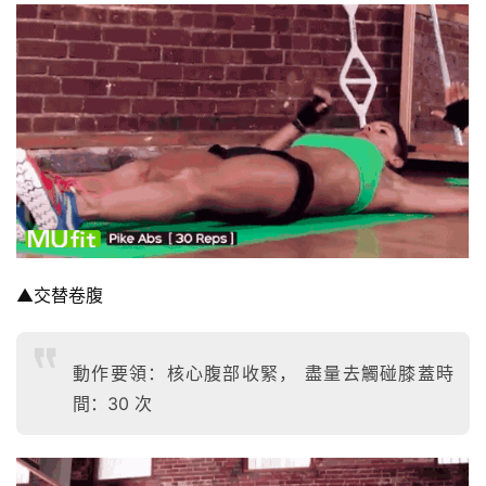
劃
有
氧
運
動
訓
練
心
▲交替卷腹
得
力
動作要領：核心腹部收緊， 盡量去觸碰膝蓋時
量
間：30 次
訓
練