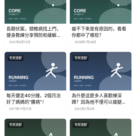
長期伏案，頸椎病找上門，
瘦不下來是有原因的，看看
健身教練分享預防和緩解方
你都中了哪些？
法，擺脫疼痛
2021年8月15日
2026年7月28日
有氧運動
有氧運動
每天健走40分鐘，2個月治
為什麼這麼多人喜歡練深
好了媽媽的“腰病”！
蹲？因為他不僅可以瘦腿，
還能練翹臀
2017年11月21日
2022年7月4日
有氧運動
有氧運動