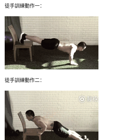
計
徒手訓練動作一：
劃
瑜
伽
健
身
視
頻
徒手訓練動作二：