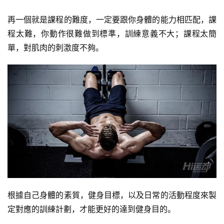
再一個就是課程的難度，一定要跟你身體的能力相匹配，課
程太難，你動作很難做到標準，訓練意義不大；課程太簡
單，對肌肉的刺激度不夠。
減
脂
根據自己身體的素質，健身目標，以及日常的活動程度來製
計
定對應的訓練計劃，才能更好的達到健身目的。
劃