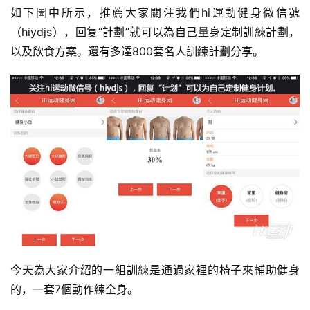
如下圖中所示，推薦大家關注我們hi運動健身微信號
有
（hiydjs），回复“計劃”就可以為自己量身定制訓練計劃，
氧
以及飲食方案。還有多達800套名人訓練計劃分享。
運
動
訓
練
心
得
力
量
訓
練
今天為大家介紹的一組訓練是通過家裡的椅子來輔助健身
增
的，一套7個動作練全身。
肌