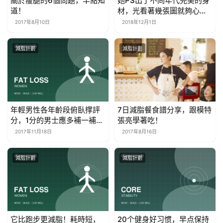
關於瘦腿的6個問題，早點知
她PS出了不同年代完美的身
道！
材，光看著幾張圖就夠心累
了
2017年8月10日
2018年12月1日
減脂計劃
減脂計劃
年輕男性各年齡段俯臥撑評
7日減脂餐食譜分享，跟模特
分，1分的男士應多補一補身
張亮學著吃！
體！
2017年11月18日
2017年8月16日
減脂計劃
減脂計劃
它比跑步更減脂！耗時短，
20个健身好习惯，早点保持