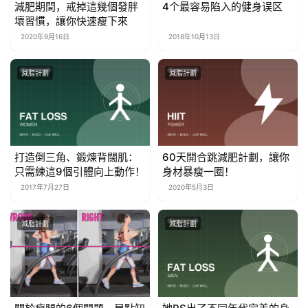
減肥期間，戒掉這幾個發胖
4个最容易陷入的健身误区
壞習慣，讓你快速瘦下來
2020年9月16日
2018年10月13日
減脂計劃
減脂計劃
打造倒三角、鍛煉背闊肌：
60天開合跳減肥計劃，讓你
只需練這9個引體向上動作！
身材暴瘦一圈！
2017年7月27日
2020年5月3日
減脂計劃
減脂計劃