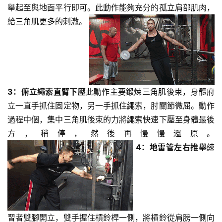
練
舉起至與地面平行即可。此動作能夠充分的孤立肩部肌肉，
心
給三角肌更多的刺激。
得
力
量
訓
3：俯立繩索直臂下壓
此動作主要鍛煉三角肌後束，身體府
練
立一直手抓住固定物，另一手抓住繩索，肘關節微屈。動作
過程中個，集中三角肌後束的力將繩索快速下壓至身體最後
增
肌
方，稍停，然後再慢慢還原。
計
4：地雷管左右推舉
練
劃
瑜
伽
習者雙腳開立，雙手握住槓鈴桿一側，將槓鈴從肩膀一側向
健