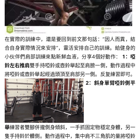
在實際的訓練中，還是要回到前文那句話：“因人而異，結
合自身實際情況來安排”，靈活安排自己的訓練。給健身的
小伙伴們肩部訓練來點新鮮血液，分享4個好動作：
1：啞
減
脂
鈴左右推肩
雙手持啞鈴或壺鈴舉起至肩膀一側，動作過程中
計
將啞鈴或壺鈴舉起經過頭頂至肩部另一側。反复練習即可。
劃
2：斜身單臂啞鈴側平
有
氧
運
動
舉
練習者雙腳併攏側身傾斜，一手抓固定物穩定身體，另一
隻手持鈴於體側。動作過程中，集中肩不三角肌的量將啞鈴
訓