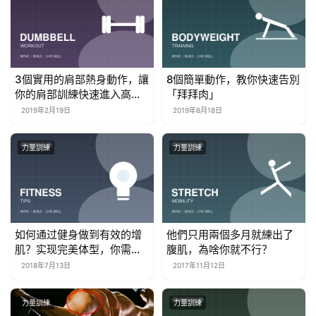
3個實用的肩部熱身動作，讓
8個簡單動作，教你快速告別
你的肩部訓練快速進入高
「拜拜肉」
潮！
2019年2月19日
2019年6月18日
力量訓練
力量訓練
如何通过健身做到有效的增
他們只用兩個多月就練出了
肌？实现完美体型，你需要
腹肌，為啥你就不行？
关注这几点！
2018年7月13日
2017年11月12日
力量訓練
力量訓練