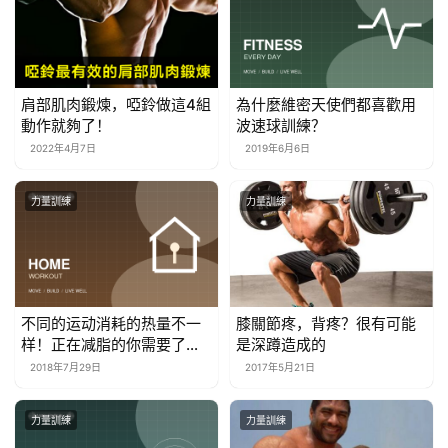
肩部肌肉鍛煉，啞鈴做這4組
為什麼維密天使們都喜歡用
動作就夠了！
波速球訓練？
2022年4月7日
2019年6月6日
力量訓練
力量訓練
不同的运动消耗的热量不一
膝關節疼，背疼？很有可能
样！正在减脂的你需要了
是深蹲造成的
解！高效减脂！
2018年7月29日
2017年5月21日
力量訓練
力量訓練