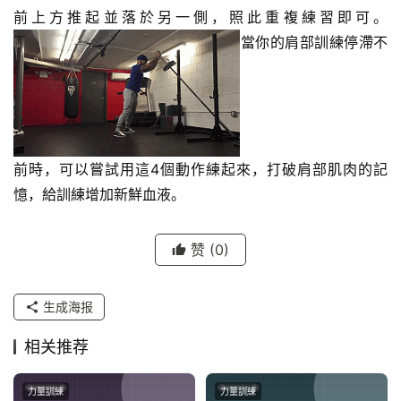
前上方推起並落於另一側，照此重複練習即可。
身
當你的肩部訓練停滯不
視
頻
前時，可以嘗試用這4個動作練起來，打破肩部肌肉的記
憶，給訓練增加新鮮血液。
赞
(0)
生成海报
相关推荐
力量訓練
力量訓練